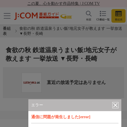
この夏、心を動かす作品特集 | J:COM TV
検索
CS番組一覧
番組表
番組
食欲の秋 鉄道温泉うまい飯!地元女子が教えます 一挙放送
表
▼長野・長崎
食欲の秋 鉄道温泉うまい飯!地元女子が
教えます 一挙放送 ▼長野・長崎
直近の放送予定はありません
エラー
通信に問題が発生しました[error]