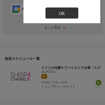
カレンダー登録
アプリ視聴
放送前
OK
番組詳細内容
もっと見る
お知らせ
日本初のショッピング専門チャンネルとして1996年にスタート。
ファッション、ビューティー、ホームグッズ、グルメなど、バイ
ヤーが厳選した商品を24時間ご紹介。世界中の逸品に出会う喜び
を生放送ならではの臨場感と一緒にお楽しみください。
＊ライブ放送につき、番組および商品内容に変更が生じる場合も
放送スケジュール一覧
ございます。
ドイツの毛髪ケアパイオニア企業「スヴ
ＨＰ：https://www.shopch.jp
ェンソン」
4K
8/6(木)
23:00～00:00
ショップチャンネル ４Ｋ