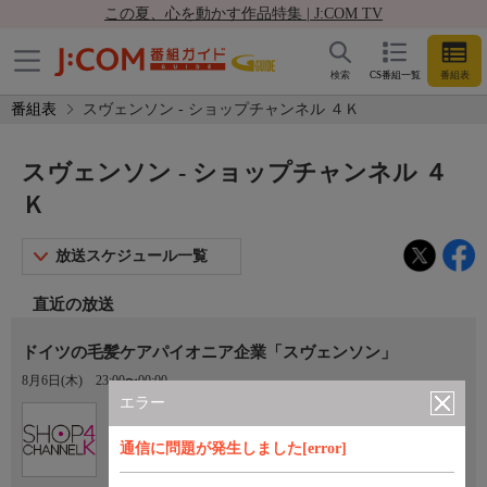
この夏、心を動かす作品特集 | J:COM TV
検索
CS番組一覧
番組表
番組表
スヴェンソン - ショップチャンネル ４Ｋ
スヴェンソン - ショップチャンネル ４
Ｋ
放送スケジュール一覧
直近の放送
ドイツの毛髪ケアパイオニア企業「スヴェンソン」
8月6日(木)
23:00〜00:00
エラー
Ch.430
ショップチャンネル ４Ｋ
通信に問題が発生しました[error]