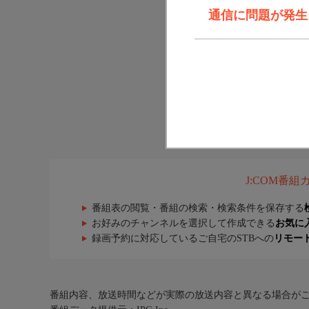
通信に問題が発生しま
J:COM番
番組表の閲覧・番組の検索・検索条件を保存する
お好みのチャンネルを選択して作成できる
お気に
録画予約に対応しているご自宅のSTBへの
リモー
番組内容、放送時間などが実際の放送内容と異なる場合が