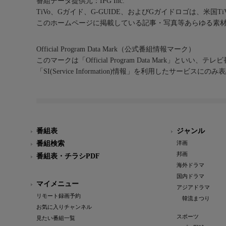
番組データ提供元：IPG Inc.
TiVo、Gガイド、G-GUIDE、およびGガイドロゴは、米国T
このホームページに掲載している記事・写真等あらゆる素
Official Program Data Mark（公式番組情報マーク）
このマークは「Official Program Data Mark」といい
「SI(Service Information)情報」を利用したサービ
番組表
ジャンル
番組検索
洋画
邦画
番組表・チラシPDF
海外ドラマ
国内ドラマ
マイメニュー
アジアドラマ
リモート録画予約
韓流まつり
お気に入りチャンネル
スポーツ
見たい番組一覧