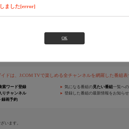
した[error]
OK
組ガイドは、J:COM TVで楽しめる全チャンネルを網羅した番組
検索ワード登録
気になる番組の
見たい番組
一覧への
入りチャンネル
登録した番組の最新情報をお知らせ
ト録画予約
ございます。