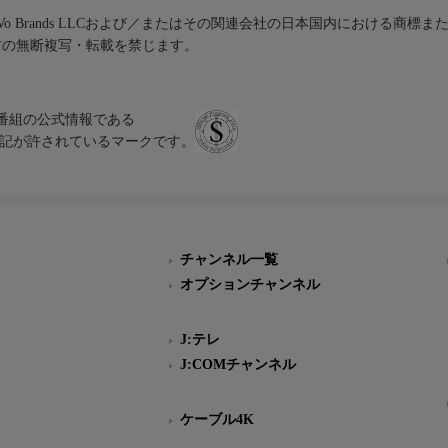
iVo Brands LLCおよび／またはその関連会社の日本国内における商標
材の無断複写・転載を禁じます。
、テレビ番組の公式情報である
スにのみ表記が許されているマークです。
チャンネル一覧
オプションチャンネル
J:テレ
J:COMチャンネル
ケーブル4K