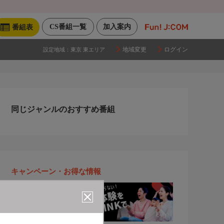
CS番組一覧
加入案内
番組表
地域変更
ログイン
設定地域：
東京 東エリア
同じジャンルのおすすめ番組
キャンペーン・お得な情報