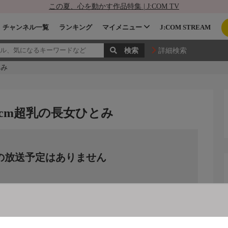
この夏、心を動かす作品特集 | J:COM TV
チャンネル一覧
ランキング
マイメニュー
J:COM STREAM
詳細検索
とみ
0cm超乳の長女ひとみ
の放送予定はありません