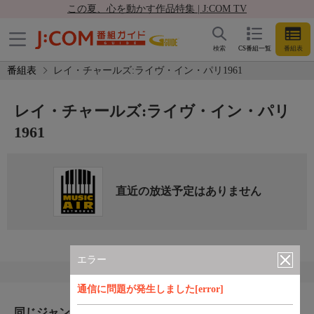
この夏、心を動かす作品特集 | J:COM TV
検索
CS番組一覧
番組表
番組表
レイ・チャールズ:ライヴ・イン・パリ1961
レイ・チャールズ:ライヴ・イン・パリ
1961
直近の放送予定はありません
エラー
通信に問題が発生しました[error]
同じジャンルのおすすめ番組