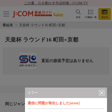
この夏、心を動かす作品特集 | J:COM TV
検索
CS番組一覧
番組表
番組表
天皇杯 ラウンド16 町田×京都
天皇杯 ラウンド16 町田×京都
直近の放送予定はありません
エラー
通信に問題が発生しました[error]
同じジャンルのおすすめ番組