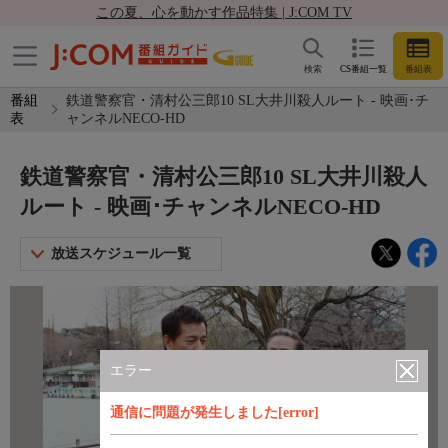
この夏、心を動かす作品特集 | J:COM TV
検索
CS番組一覧
番組表
番組
鉄道警察官・清村公三郎10 SL大井川殺人ルート - 映画･チ
表
ャンネルNECO-HD
鉄道警察官・清村公三郎10 SL大井川殺人
ルート - 映画･チャンネルNECO-HD
放送スケジュール一覧
エラー
通信に問題が発生しました[error]