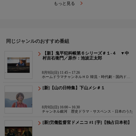
もっと見る
同じジャンルのおすすめ番組
【新】鬼平犯科帳第６シリーズ＃１-４ ▼中
村吉右衛門／原作：池波正太郎
8月9日(日) 11:45～17:26
ホームドラマチャンネルＨＤ 韓流・時代劇・国内ドラ
マ
[新]【山の日特集】下山メシ＃１
8月9日(日) 16:00～16:30
チャンネル銀河 歴史ドラマ・サスペンス・日本のうた
[新]労働監督官ドメニコ #1 [字]【独占日本初】