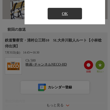
OK
前回の放送
鉄道警察官・清村公三郎10 SL大井川殺人ルート【小林稔
侍出演】
7月31日(金)
14:45〜16:30
Ch.500
映画･チャンネルNECO-HD
カレンダー登録
番組詳細内容
もっと見る
番組内容