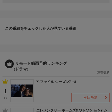
監督：吉田啓一郎 出演：小林稔侍 榎木孝明 本田博太郎 丘
みつ子 根岸季衣 村井美樹 梶原善
東京駅のホテル客室で医療関係会社社長・富永聡美が殺された。
鉄道警察隊巡査部長・清村公三郎は、刑事の曳舟乃里子ととも
に、遺留品の写真に写っていた医大の芦田教授と小田島教授に聞
この番組をチェックした人が見ている番組
き込みを開始する。
リモート録画予約ランキング
(ドラマ)
08/06更新
X-ファイル シーズン7～8
1
次回放送
(-)
エレメンタリー ホームズ&ワトソン in NY シ