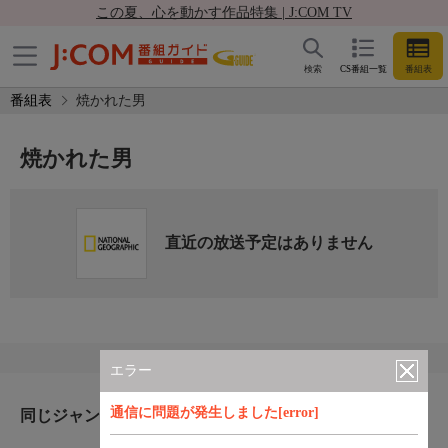
この夏、心を動かす作品特集 | J:COM TV
検索
CS番組一覧
番組表
番組表
焼かれた男
焼かれた男
直近の放送予定はありません
エラー
通信に問題が発生しました[error]
同じジャンルのおすすめ番組