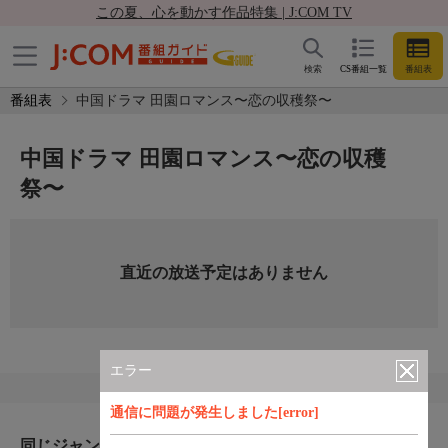
この夏、心を動かす作品特集 | J:COM TV
検索
CS番組一覧
番組表
番組表
中国ドラマ 田園ロマンス〜恋の収穫祭〜
中国ドラマ 田園ロマンス〜恋の収穫
祭〜
直近の放送予定はありません
エラー
通信に問題が発生しました[error]
同じジャンルのおすすめ番組