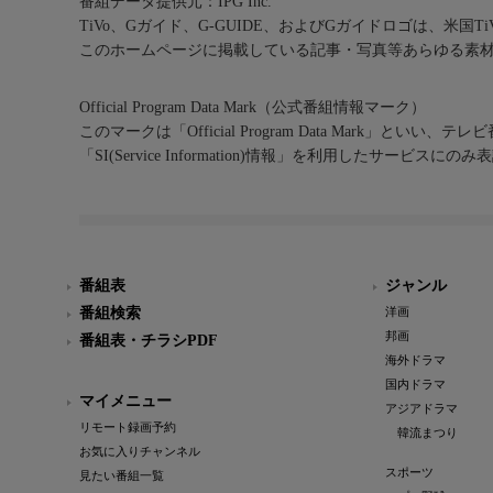
番組データ提供元：IPG Inc.
TiVo、Gガイド、G-GUIDE、およびGガイドロゴは、米国T
このホームページに掲載している記事・写真等あらゆる素
Official Program Data Mark（公式番組情報マーク）
このマークは「Official Program Data Mark」といい
「SI(Service Information)情報」を利用したサービ
番組表
ジャンル
番組検索
洋画
邦画
番組表・チラシPDF
海外ドラマ
国内ドラマ
マイメニュー
アジアドラマ
リモート録画予約
韓流まつり
お気に入りチャンネル
スポーツ
見たい番組一覧