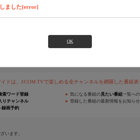
した[error]
OK
組ガイドは、J:COM TVで楽しめる全チャンネルを網羅した番組
検索ワード登録
気になる番組の
見たい番組
一覧への
入りチャンネル
登録した番組の最新情報をお知らせ
ト録画予約
ございます。