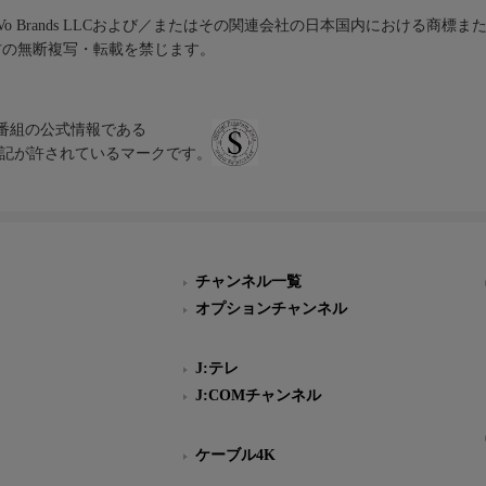
iVo Brands LLCおよび／またはその関連会社の日本国内における商標
材の無断複写・転載を禁じます。
、テレビ番組の公式情報である
スにのみ表記が許されているマークです。
チャンネル一覧
オプションチャンネル
J:テレ
J:COMチャンネル
ケーブル4K