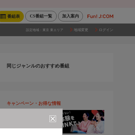
CS番組一覧
加入案内
番組表
地域変更
ログイン
設定地域：
東京 東エリア
同じジャンルのおすすめ番組
キャンペーン・お得な情報