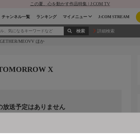
この夏、心を動かす作品特集 | J:COM TV
チャンネル一覧
ランキング
マイメニュー
J:COM STREAM
詳細検索
OGETHER/MEOVV ほか
TOMORROW X
の放送予定はありません