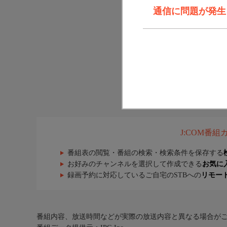
通信に問題が発生しま
J:COM番
番組表の閲覧・番組の検索・検索条件を保存する
お好みのチャンネルを選択して作成できる
お気に
録画予約に対応しているご自宅のSTBへの
リモー
番組内容、放送時間などが実際の放送内容と異なる場合が