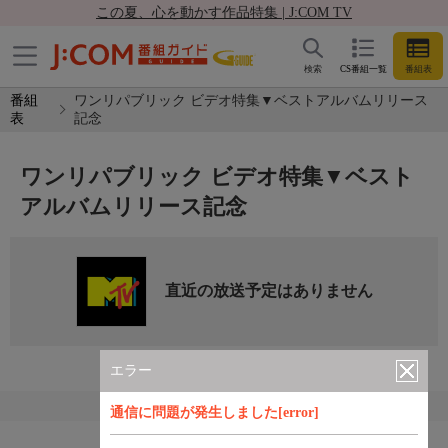
この夏、心を動かす作品特集 | J:COM TV
検索
CS番組一覧
番組表
番組
ワンリパブリック ビデオ特集▼ベストアルバムリリース
表
記念
ワンリパブリック ビデオ特集▼ベスト
アルバムリリース記念
直近の放送予定はありません
エラー
通信に問題が発生しました[error]