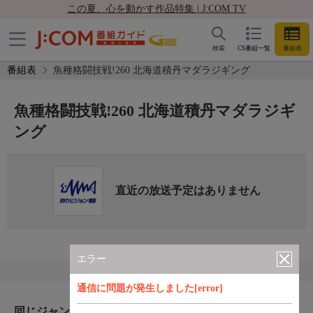
この夏、心を動かす作品特集 | J:COM TV
検索
CS番組一覧
番組表
番組表
魚種格闘技戦!260 北海道積丹マダラジギング
魚種格闘技戦!260 北海道積丹マダラジギ
ング
直近の放送予定はありません
エラー
通信に問題が発生しました[error]
同じジャンルのおすすめ番組