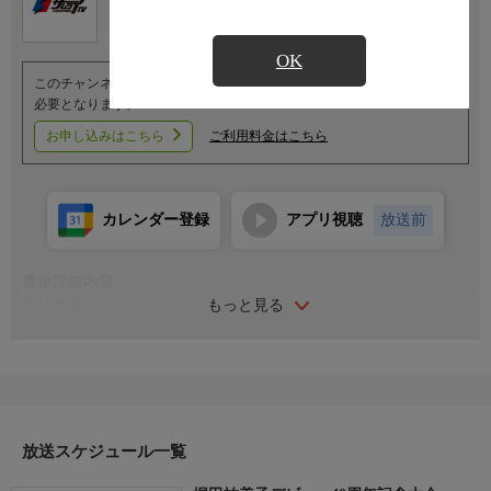
OK
このチャンネルのご視聴には、オプションチャンネル(有料)のご契約が
必要となります。
お申し込みはこちら
ご利用料金はこちら
カレンダー登録
アプリ視聴
放送前
番組詳細内容
もっと見る
番組内容
＜1DAYタッグトーナメント決勝戦＞
●堀田祐美子＆Sareee × 神取忍＆叶ミク
＜スペシャル6人タッグマッチ＞
●ジャガー横田＆ダンプ松本＆渡辺智子 × 下田美馬＆伊藤薫＆シ
ン・広田さくら
放送スケジュール一覧
＜1DAYタッグトーナメント準決勝＞