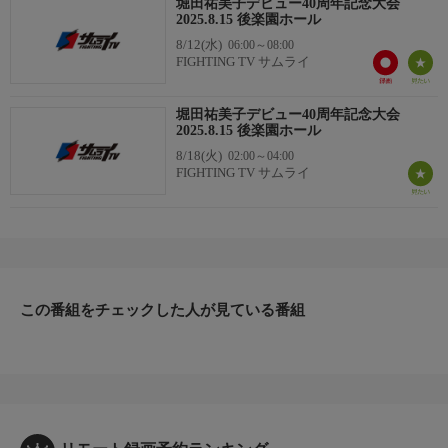
堀田祐美子デビュー40周年記念大会
●堀田祐美子＆Sareee × アジャコング＆ウナギ・サヤカ
2025.8.15 後楽園ホール
＜1DAYタッグトーナメント1回戦＞
8/12(水)
06:00～08:00
●尾崎魔弓＆なつぽい × 井上貴子＆安納サオリ
FIGHTING TV サムライ
■
＜1DAYタッグトーナメント1回戦＞
堀田祐美子デビュー40周年記念大会
●井上京子＆豊田紗也夏 × 神取忍＆叶ミク
2025.8.15 後楽園ホール
8/18(火)
02:00～04:00
※予告無く内容を変更する場合があります。
FIGHTING TV サムライ
この番組をチェックした人が見ている番組