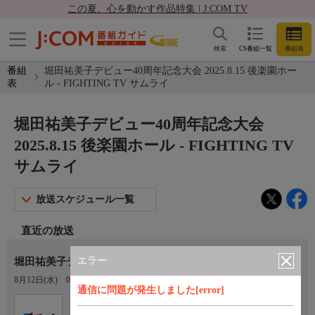
この夏、心を動かす作品特集 | J:COM TV
検索
CS番組一覧
番組表
番組
堀田祐美子デビュー40周年記念大会 2025.8.15 後楽園ホー
表
ル - FIGHTING TV サムライ
堀田祐美子デビュー40周年記念大会
2025.8.15 後楽園ホール - FIGHTING TV
サムライ
放送スケジュール一覧
直近の放送
エラー
堀田祐美子デビュー40周年記念大会 2025.8.15 後楽園ホール
8月12日(水)
06:00〜08:00
通信に問題が発生しました[error]
Ch.401
オプション
FIGHTING TV サムライ