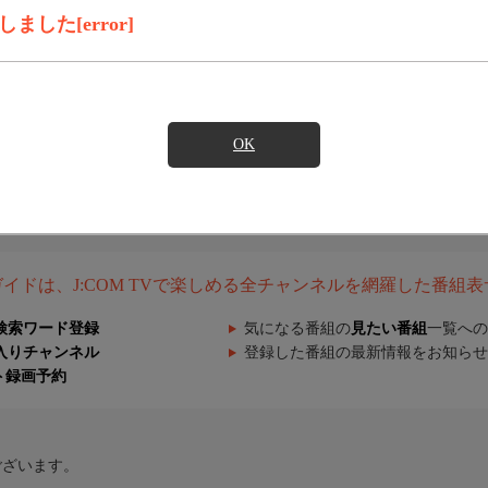
した[error]
OK
組ガイドは、J:COM TVで楽しめる全チャンネルを網羅した番組
検索ワード登録
気になる番組の
見たい番組
一覧への
入りチャンネル
登録した番組の最新情報をお知らせ
ト録画予約
ございます。