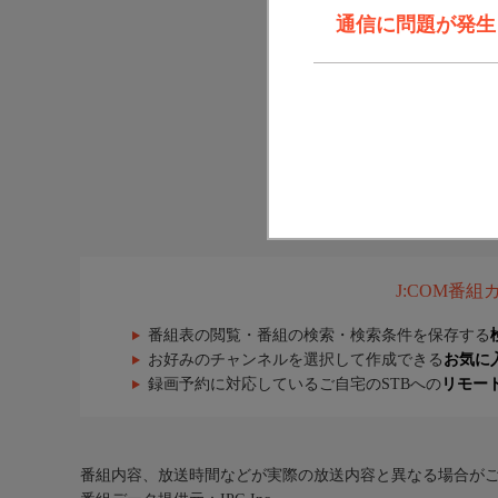
通信に問題が発生しま
J:COM番
番組表の閲覧・番組の検索・検索条件を保存する
お好みのチャンネルを選択して作成できる
お気に
録画予約に対応しているご自宅のSTBへの
リモー
番組内容、放送時間などが実際の放送内容と異なる場合が