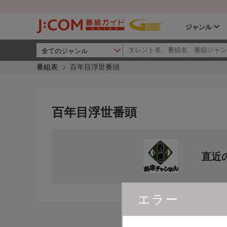
ジャンル
番組表
百年目浮世番頭
百年目浮世番頭
直近
エラー