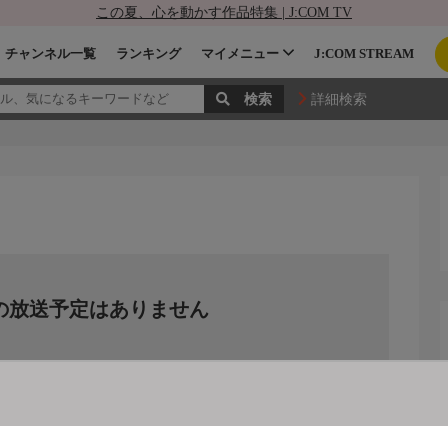
この夏、心を動かす作品特集 | J:COM TV
チャンネル一覧
ランキング
マイメニュー
J:COM STREAM
詳細検索
の放送予定はありません