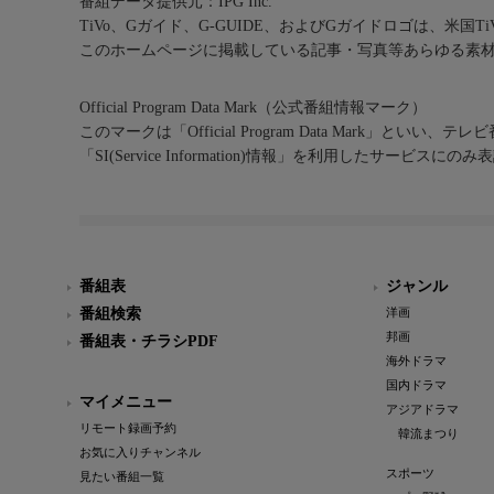
番組データ提供元：IPG Inc.
TiVo、Gガイド、G-GUIDE、およびGガイドロゴは、米国T
このホームページに掲載している記事・写真等あらゆる素
Official Program Data Mark（公式番組情報マーク）
このマークは「Official Program Data Mark」といい
「SI(Service Information)情報」を利用したサービ
番組表
ジャンル
番組検索
洋画
邦画
番組表・チラシPDF
海外ドラマ
国内ドラマ
マイメニュー
アジアドラマ
リモート録画予約
韓流まつり
お気に入りチャンネル
スポーツ
見たい番組一覧