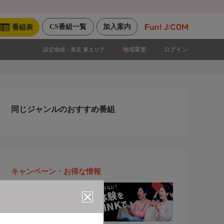
CS番組一覧
加入案内
番組表
地域変更
ログイン
設定地域：
東京 東エリア
同じジャンルのおすすめ番組
キャンペーン・お得な情報