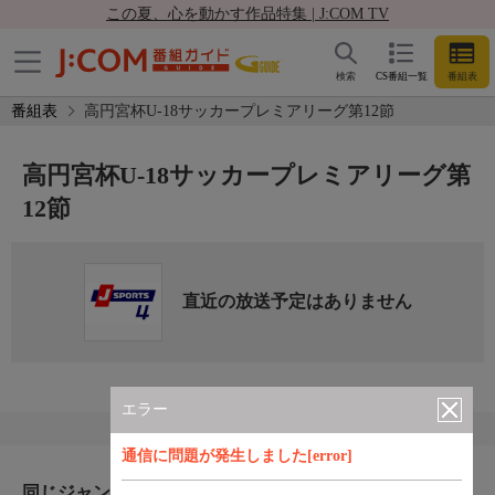
この夏、心を動かす作品特集 | J:COM TV
検索
CS番組一覧
番組表
番組表
高円宮杯U-18サッカープレミアリーグ第12節
高円宮杯U-18サッカープレミアリーグ第
12節
直近の放送予定はありません
エラー
通信に問題が発生しました[error]
同じジャンルのおすすめ番組