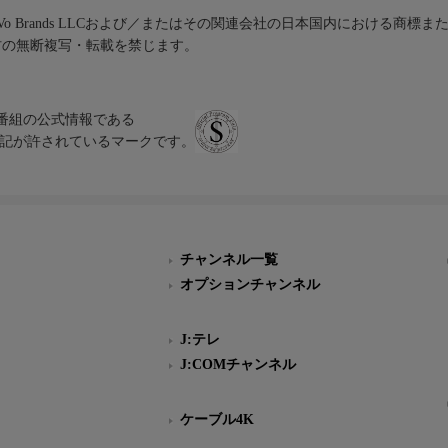
iVo Brands LLCおよび／またはその関連会社の日本国内における商標
材の無断複写・転載を禁じます。
、テレビ番組の公式情報である
スにのみ表記が許されているマークです。
チャンネル一覧
オプションチャンネル
J:テレ
J:COMチャンネル
ケーブル4K