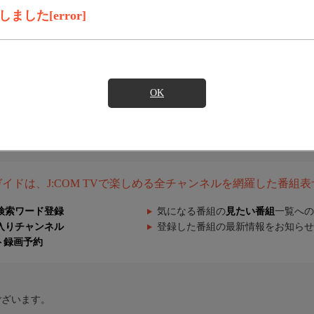
した[error]
OK
組ガイドは、J:COM TVで楽しめる全チャンネルを網羅した番組
検索ワード登録
気になる番組の
見たい番組
一覧への
入りチャンネル
登録した番組の最新情報をお知らせ
ト録画予約
ございます。