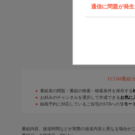
通信に問題が発生しま
J:COM番
番組表の閲覧・番組の検索・検索条件を保存する
お好みのチャンネルを選択して作成できる
お気に
録画予約に対応しているご自宅のSTBへの
リモー
番組内容、放送時間などが実際の放送内容と異なる場合が