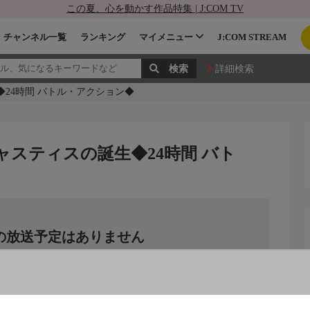
この夏、心を動かす作品特集 | J:COM TV
チャンネル一覧
ランキング
マイメニュー
J:COM STREAM
詳細検索
◆24時間 バトル・アクション◆
ジャスティスの誕生◆24時間 バト
の放送予定はありません