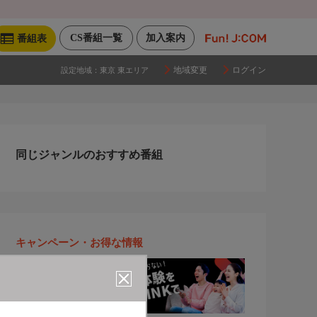
CS番組一覧
加入案内
番組表
地域変更
ログイン
設定地域：
東京 東エリア
同じジャンルのおすすめ番組
キャンペーン・お得な情報