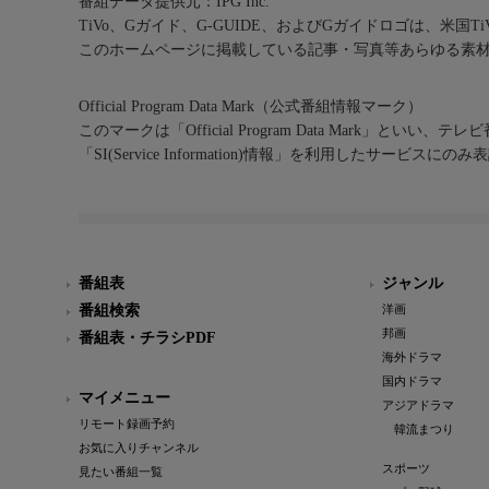
番組データ提供元：IPG Inc.
TiVo、Gガイド、G-GUIDE、およびGガイドロゴは、米国T
このホームページに掲載している記事・写真等あらゆる素
Official Program Data Mark（公式番組情報マーク）
このマークは「Official Program Data Mark」といい
「SI(Service Information)情報」を利用したサービ
番組表
ジャンル
番組検索
洋画
邦画
番組表・チラシPDF
海外ドラマ
国内ドラマ
マイメニュー
アジアドラマ
リモート録画予約
韓流まつり
お気に入りチャンネル
スポーツ
見たい番組一覧