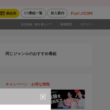
CS番組一覧
加入案内
番組表
地域変更
ログイン
設定地域：
東京 東エリア
同じジャンルのおすすめ番組
キャンペーン・お得な情報