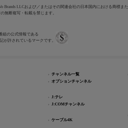
iVo Brands LLCおよび／またはその関連会社の日本国内における商標
材の無断複写・転載を禁じます。
、テレビ番組の公式情報である
スにのみ表記が許されているマークです。
チャンネル一覧
オプションチャンネル
J:テレ
J:COMチャンネル
ケーブル4K