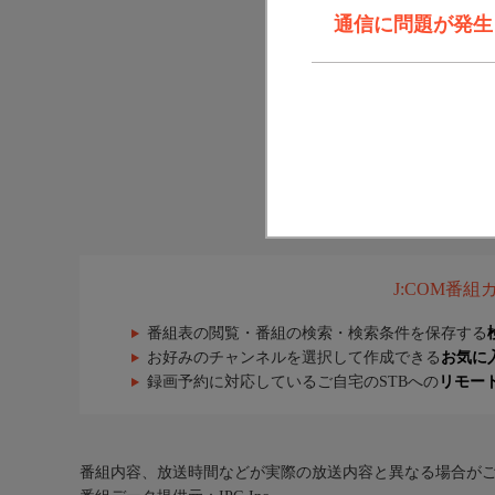
通信に問題が発生しま
J:COM番
番組表の閲覧・番組の検索・検索条件を保存する
お好みのチャンネルを選択して作成できる
お気に
録画予約に対応しているご自宅のSTBへの
リモー
番組内容、放送時間などが実際の放送内容と異なる場合が