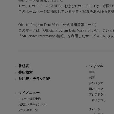
番組データ提供元：IPG Inc.
TiVo、Gガイド、G-GUIDE、およびGガイドロゴは、米国T
このホームページに掲載している記事・写真等あらゆる素
Official Program Data Mark（公式番組情報マーク）
このマークは「Official Program Data Mark」といい
「SI(Service Information)情報」を利用したサービ
番組表
ジャンル
番組検索
洋画
邦画
番組表・チラシPDF
海外ドラマ
国内ドラマ
マイメニュー
アジアドラマ
リモート録画予約
韓流まつり
お気に入りチャンネル
スポーツ
見たい番組一覧