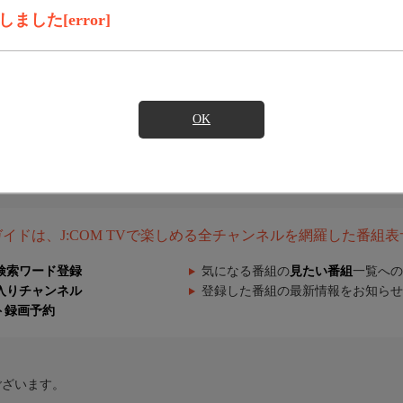
した[error]
OK
組ガイドは、J:COM TVで楽しめる全チャンネルを網羅した番組
検索ワード登録
気になる番組の
見たい番組
一覧への
入りチャンネル
登録した番組の最新情報をお知らせ
ト録画予約
ございます。