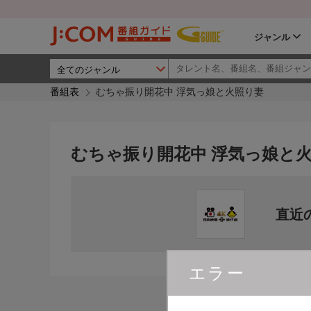
ジャンル
番組表
むちゃ振り開花中 浮気っ娘と火照り妻
むちゃ振り開花中 浮気っ娘と
直近
エラー