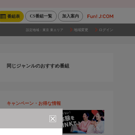
CS番組一覧
加入案内
番組表
地域変更
ログイン
設定地域：
東京 東エリア
同じジャンルのおすすめ番組
キャンペーン・お得な情報