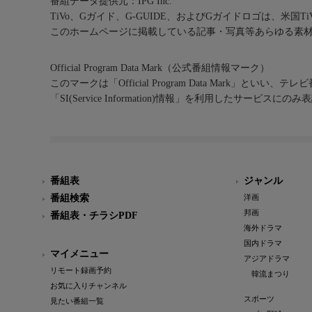
番組データ提供元：IPG Inc.
TiVo、Gガイド、G-GUIDE、およびGガイドロゴは、米国T
このホームページに掲載している記事・写真等あらゆる素
Official Program Data Mark（公式番組情報マーク）
このマークは「Official Program Data Mark」といい
「SI(Service Information)情報」を利用したサービ
番組表
ジャンル
番組検索
洋画
邦画
番組表・チラシPDF
海外ドラマ
国内ドラマ
マイメニュー
アジアドラマ
リモート録画予約
韓流まつり
お気に入りチャンネル
スポーツ
見たい番組一覧