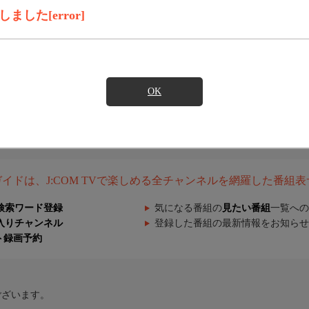
した[error]
OK
組ガイドは、J:COM TVで楽しめる全チャンネルを網羅した番組
検索ワード登録
気になる番組の
見たい番組
一覧への
入りチャンネル
登録した番組の最新情報をお知らせ
ト録画予約
ございます。