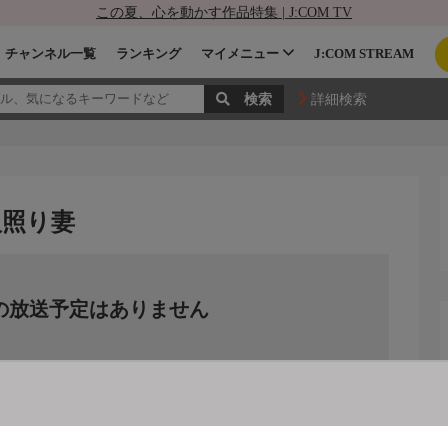
この夏、心を動かす作品特集 | J:COM TV
チャンネル一覧
ランキング
マイメニュー
J:COM STREAM
詳細検索
火照り妻
の放送予定はありません