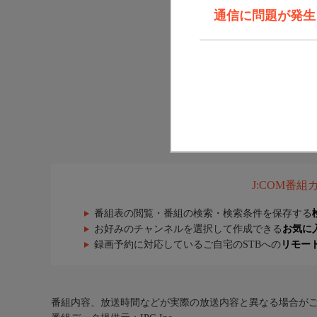
通信に問題が発生しま
J:COM番
番組表の閲覧・番組の検索・検索条件を保存する
お好みのチャンネルを選択して作成できる
お気に
録画予約に対応しているご自宅のSTBへの
リモー
番組内容、放送時間などが実際の放送内容と異なる場合が