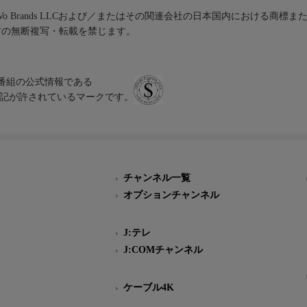
iVo Brands LLCおよび／またはその関連会社の日本国内における商標
材の無断複写・転載を禁じます。
、テレビ番組の公式情報である
スにのみ表記が許されているマークです。
チャンネル一覧
オプションチャンネル
J:テレ
J:COMチャンネル
ケーブル4K