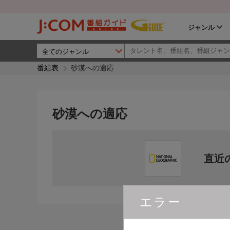
ジャンル
番組表
砂漠への適応
砂漠への適応
直近
エラー