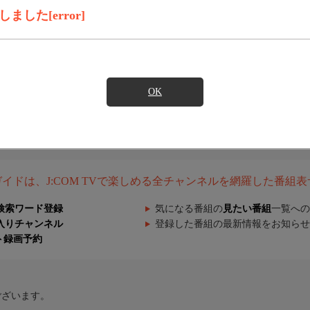
した[error]
OK
組ガイドは、J:COM TVで楽しめる全チャンネルを網羅した番組
検索ワード登録
気になる番組の
見たい番組
一覧への
入りチャンネル
登録した番組の最新情報をお知らせ
ト録画予約
ございます。