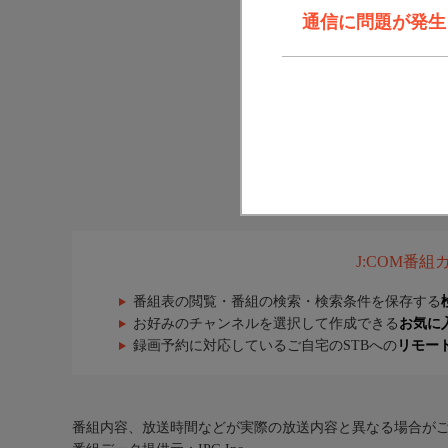
通信に問題が発生しま
J:COM番
番組表の閲覧・番組の検索・検索条件を保存する
お好みのチャンネルを選択して作成できる
お気に
録画予約に対応しているご自宅のSTBへの
リモー
番組内容、放送時間などが実際の放送内容と異なる場合が