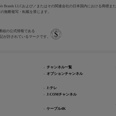
iVo Brands LLCおよび／またはその関連会社の日本国内における商標
材の無断複写・転載を禁じます。
、テレビ番組の公式情報である
スにのみ表記が許されているマークです。
チャンネル一覧
オプションチャンネル
J:テレ
J:COMチャンネル
ケーブル4K