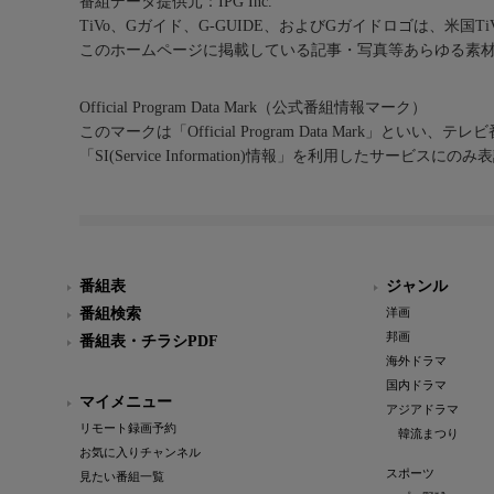
番組データ提供元：IPG Inc.
TiVo、Gガイド、G-GUIDE、およびGガイドロゴは、米国T
このホームページに掲載している記事・写真等あらゆる素
Official Program Data Mark（公式番組情報マーク）
このマークは「Official Program Data Mark」といい
「SI(Service Information)情報」を利用したサービ
番組表
ジャンル
番組検索
洋画
邦画
番組表・チラシPDF
海外ドラマ
国内ドラマ
マイメニュー
アジアドラマ
リモート録画予約
韓流まつり
お気に入りチャンネル
スポーツ
見たい番組一覧