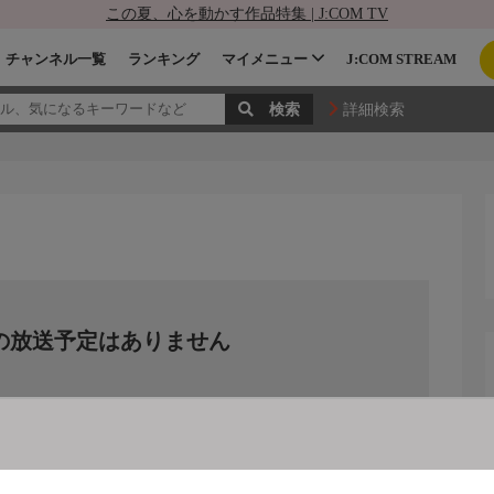
この夏、心を動かす作品特集 | J:COM TV
チャンネル一覧
ランキング
マイメニュー
J:COM STREAM
詳細検索
の放送予定はありません