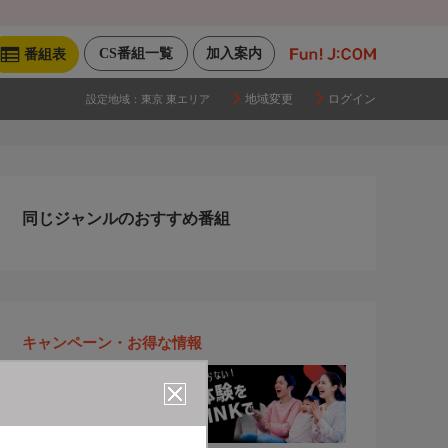
CS番組一覧
加入案内
番組表
地域変更
ログイン
設定地域：
東京 東エリア
同じジャンルのおすすめ番組
キャンペーン・お得な情報