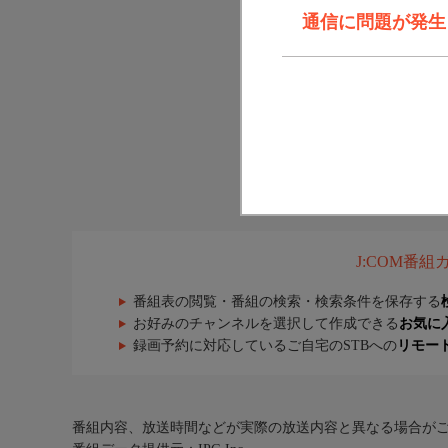
通信に問題が発生しま
J:COM番
番組表の閲覧・番組の検索・検索条件を保存する
お好みのチャンネルを選択して作成できる
お気に
録画予約に対応しているご自宅のSTBへの
リモー
番組内容、放送時間などが実際の放送内容と異なる場合が