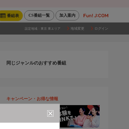
CS番組一覧
加入案内
番組表
地域変更
ログイン
設定地域：
東京 東エリア
同じジャンルのおすすめ番組
キャンペーン・お得な情報