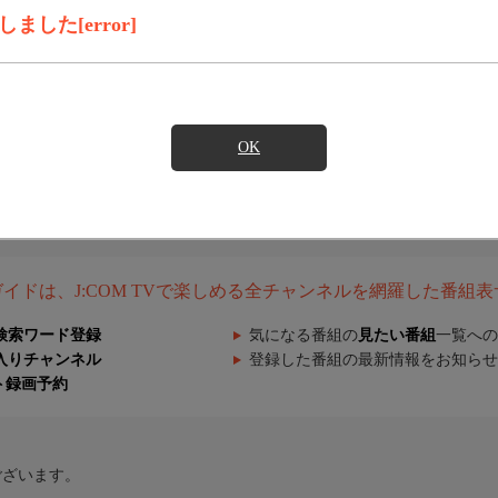
した[error]
OK
組ガイドは、J:COM TVで楽しめる全チャンネルを網羅した番組
検索ワード登録
気になる番組の
見たい番組
一覧への
入りチャンネル
登録した番組の最新情報をお知らせ
ト録画予約
ございます。