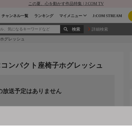
この夏、心を動かす作品特集 | J:COM TV
チャンネル一覧
ランキング
マイメニュー
J:COM STREAM
詳細検索
子ホグレッシュ
!コンパクト座椅子ホグレッシュ
の放送予定はありません