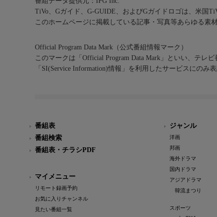
番組データ提供元：IPG Inc.
TiVo、Gガイド、G-GUIDE、およびGガイドロゴは、米国T
このホームページに掲載している記事・写真等あらゆる素
Official Program Data Mark（公式番組情報マーク）
このマークは「Official Program Data Mark」といい
「SI(Service Information)情報」を利用したサービ
番組表
ジャンル
番組検索
洋画
邦画
番組表・チラシPDF
海外ドラマ
国内ドラマ
マイメニュー
アジアドラマ
リモート録画予約
韓流まつり
お気に入りチャンネル
スポーツ
見たい番組一覧