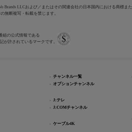
iVo Brands LLCおよび／またはその関連会社の日本国内における商標
材の無断複写・転載を禁じます。
、テレビ番組の公式情報である
スにのみ表記が許されているマークです。
チャンネル一覧
オプションチャンネル
J:テレ
J:COMチャンネル
ケーブル4K