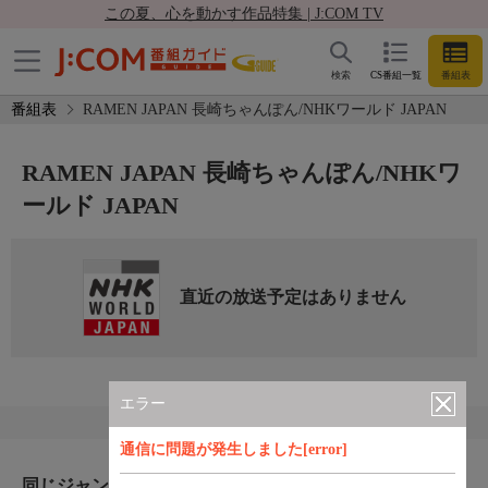
この夏、心を動かす作品特集 | J:COM TV
検索
CS番組一覧
番組表
番組表
RAMEN JAPAN 長崎ちゃんぽん/NHKワールド JAPAN
RAMEN JAPAN 長崎ちゃんぽん/NHKワ
ールド JAPAN
直近の放送予定はありません
エラー
通信に問題が発生しました[error]
同じジャンルのおすすめ番組