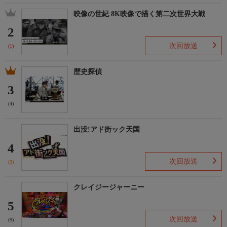
映像の世紀 8K映像で描く第二次世界大戦
2
次回放送
(1)
歴史探偵
3
(4)
出没!アド街ック天国
4
次回放送
(3)
クレイジージャーニー
5
次回放送
(9)