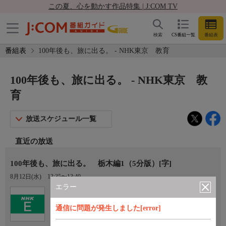
この夏、心を動かす作品特集 | J:COM TV
検索
CS番組一覧
番組表
番組表
100年後も、旅に出る。 - NHK東京 教育
100年後も、旅に出る。 - NHK東京 教
育
放送スケジュール一覧
直近の放送
100年後も、旅に出る。 栃木編1（5分版）[字]
8月12日(水)
13:35〜13:40
エラー
Ch.2
NHK東京 教育
通信に問題が発生しました[error]