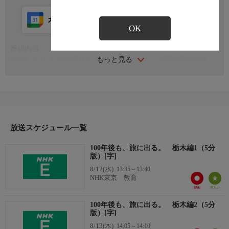
カレンダー登録
アプリ視聴
放送前
OK
番組内容
もっと見る
100年つづくものや場所を求めて、旅に出る。今回の目的地は、
栃木県日光市。300年変わらぬ作り方を守るだんご店、観光客に
土産物を販売してきたギャラリー、外国人観光客を迎えるために
生まれたクラシックホテル。100年以上がたった今、受け継いで
いる人たちが「残したい」と感じた魅力はどこにあるのか。その
魅力に触れる旅に出る。
放送スケジュール一覧
100年後も、旅に出る。 栃木編1（5分
版）[字]
8/12(水)
13:35～13:40
NHK東京 教育
100年後も、旅に出る。 栃木編2（5分
版）[字]
8/13(木)
14:05～14:10