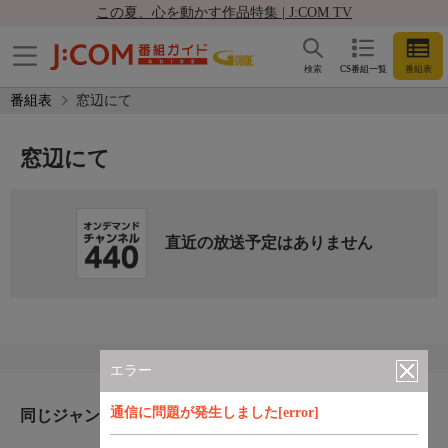
この夏、心を動かす作品特集 | J:COM TV
検索
CS番組一覧
番組表
番組表
窓辺にて
窓辺にて
直近の放送予定はありません
エラー
通信に問題が発生しました[error]
同じジャンルのおすすめ番組