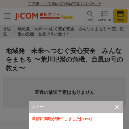
この夏、心を動かす作品特集 | J:COM TV
検索
CS番組一覧
番組表
番組
地域発 未来へつむぐ安心安全 みんなをまもる 〜荒川氾
表
濫の危機、台風19号の教え〜
地域発 未来へつむぐ安心安全 みんな
をまもる 〜荒川氾濫の危機、台風19号の
教え〜
直近の放送予定はありません
エラー
通信に問題が発生しました[error]