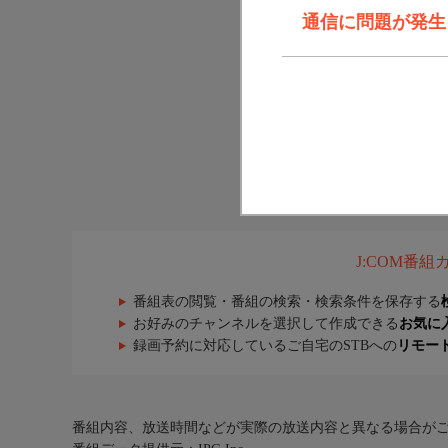
通信に問題が発生しま
J:COM番
番組表の閲覧・番組の検索・検索条件を保存する
お好みのチャンネルを選択して作成できる
お気に
録画予約に対応しているご自宅のSTBへの
リモー
番組内容、放送時間などが実際の放送内容と異なる場合が