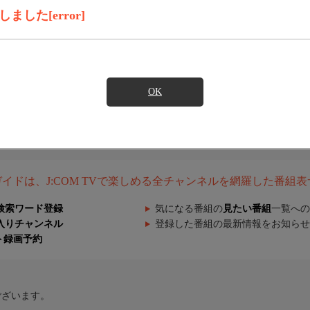
した[error]
OK
組ガイドは、J:COM TVで楽しめる全チャンネルを網羅した番組
検索ワード登録
気になる番組の
見たい番組
一覧への
入りチャンネル
登録した番組の最新情報をお知らせ
ト録画予約
ございます。