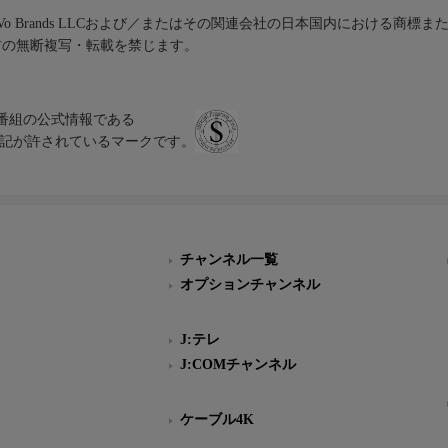
iVo Brands LLCおよび／またはその関連会社の日本国内における商標
材の無断複写・転載を禁じます。
、テレビ番組の公式情報である
スにのみ表記が許されているマークです。
チャンネル一覧
オプションチャンネル
J:テレ
J:COMチャンネル
ケーブル4K