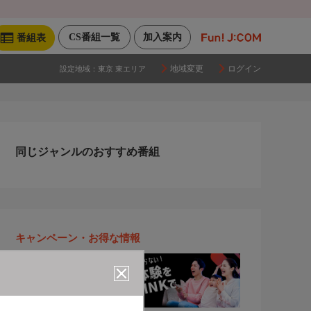
CS番組一覧
加入案内
番組表
地域変更
ログイン
設定地域：
東京 東エリア
同じジャンルのおすすめ番組
キャンペーン・お得な情報