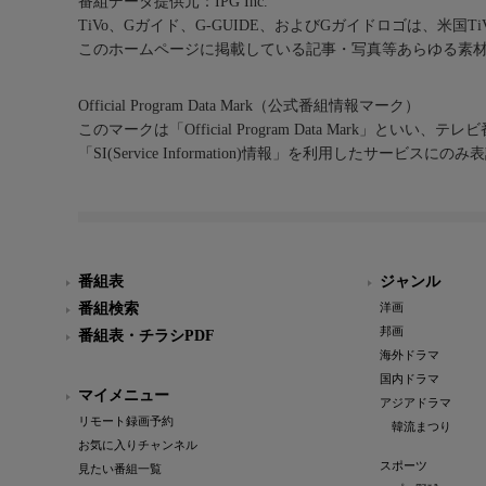
番組データ提供元：IPG Inc.
TiVo、Gガイド、G-GUIDE、およびGガイドロゴは、米国T
このホームページに掲載している記事・写真等あらゆる素
Official Program Data Mark（公式番組情報マーク）
このマークは「Official Program Data Mark」といい
「SI(Service Information)情報」を利用したサービ
番組表
ジャンル
番組検索
洋画
邦画
番組表・チラシPDF
海外ドラマ
国内ドラマ
マイメニュー
アジアドラマ
リモート録画予約
韓流まつり
お気に入りチャンネル
スポーツ
見たい番組一覧