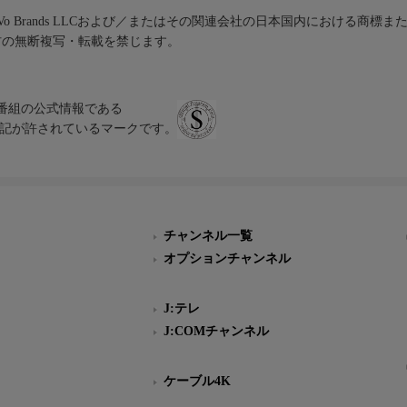
iVo Brands LLCおよび／またはその関連会社の日本国内における商標
材の無断複写・転載を禁じます。
、テレビ番組の公式情報である
スにのみ表記が許されているマークです。
チャンネル一覧
オプションチャンネル
J:テレ
J:COMチャンネル
ケーブル4K