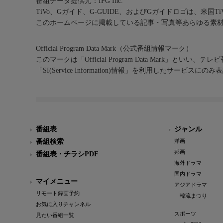
番組データ提供元：IPG Inc.
TiVo、Gガイド、G-GUIDE、およびGガイドロゴは、米国T
このホームページに掲載している記事・写真等あらゆる素
Official Program Data Mark（公式番組情報マーク）
このマークは「Official Program Data Mark」といい
「SI(Service Information)情報」を利用したサービ
番組表
ジャンル
番組検索
洋画
邦画
番組表・チラシPDF
海外ドラマ
国内ドラマ
マイメニュー
アジアドラマ
リモート録画予約
韓流まつり
お気に入りチャンネル
スポーツ
見たい番組一覧