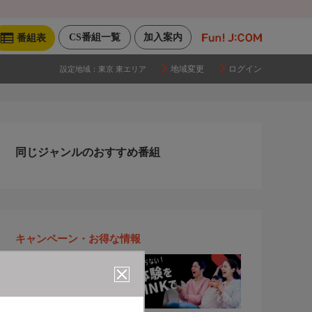
CS番組一覧
加入案内
番組表
地域変更
ログイン
設定地域：
東京 東エリア
同じジャンルのおすすめ番組
キャンペーン・お得な情報