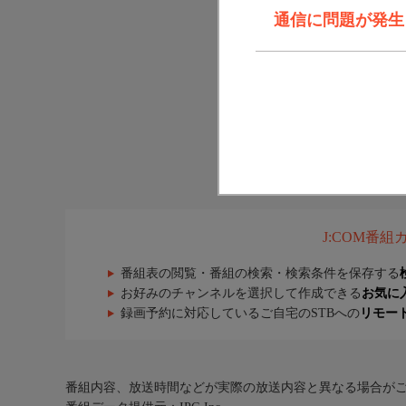
通信に問題が発生しま
J:COM番
番組表の閲覧・番組の検索・検索条件を保存する
お好みのチャンネルを選択して作成できる
お気に
録画予約に対応しているご自宅のSTBへの
リモー
番組内容、放送時間などが実際の放送内容と異なる場合が