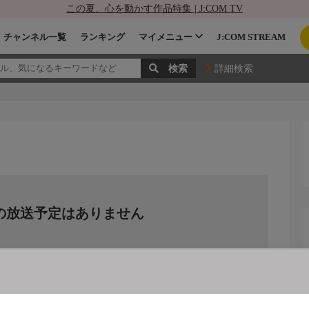
この夏、心を動かす作品特集 | J:COM TV
チャンネル一覧
ランキング
マイメニュー
J:COM STREAM
詳細検索
の放送予定はありません