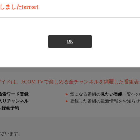
した[error]
OK
組ガイドは、J:COM TVで楽しめる全チャンネルを網羅した番組
検索ワード登録
気になる番組の
見たい番組
一覧への
入りチャンネル
登録した番組の最新情報をお知らせ
ト録画予約
ございます。