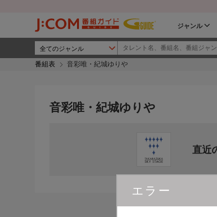
ジャンル
番組表
音彩唯・紀城ゆりや
音彩唯・紀城ゆりや
直近
エラー