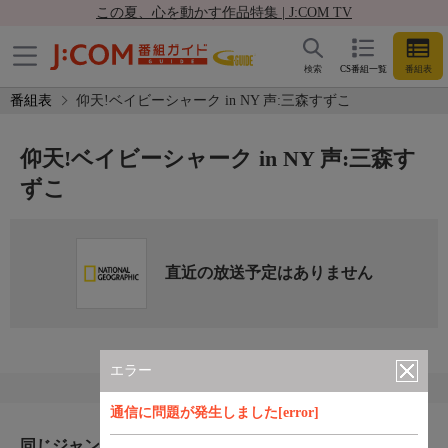
この夏、心を動かす作品特集 | J:COM TV
検索
CS番組一覧
番組表
番組表
仰天!ベイビーシャーク in NY 声:三森すずこ
仰天!ベイビーシャーク in NY 声:三森す
ずこ
直近の放送予定はありません
エラー
通信に問題が発生しました[error]
同じジャンルのおすすめ番組