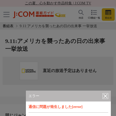
この夏、心を動かす作品特集 | J:COM TV
検索
CS番組一覧
番組表
番組表
9.11:アメリカを襲ったあの日の出来事 一挙放送
9.11:アメリカを襲ったあの日の出来事
一挙放送
直近の放送予定はありません
エラー
通信に問題が発生しました[error]
同じジャンルのおすすめ番組