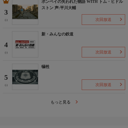
ポンペイの失われた物語 WITH トム・ヒドル
ストン 声:平川大輔
3
次回放送
(-)
新・みんなの鉄道
4
次回放送
(-)
犠牲
5
次回放送
(-)
もっと見る