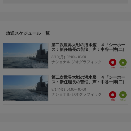
戦史上重要な出来事に基づき、第二次世界大戦の各国が誇る潜水
艦の接触から攻撃まで、海中戦におけるステルス技術の勝負を克
明にたどるシリーズ。群狼作戦（ウルフパック）の台頭から太平
洋戦を勝利に導いた原動力まで、戦略、テクノロジー、戦術を結
集した指導者たちを追い、乗組員が体験した最悪の悪夢を再現す
放送スケジュール一覧
る。
▼エピソード内容
第二次世界大戦の潜水艦 ４「シーホー
1943年10月、アメリカの潜水艦シーホースは２回目の哨戒に出
ス：新任艦長の苦悩」声：中谷一博[二]
る。前回は艦長と副長の対立が深まり艦長が電撃解任され副長が
8/10(月)
02:00～03:00
後任に昇格という異例の事態となった。新艦長は前任者との対立
ナショナル ジオグラフィック
で損なわれた部下の信頼を回復し、戦果を上げるため、適材適所
で人材を登用し、乗組員の意見を尊重する一方、敵艦船に大胆な
第二次世界大戦の潜水艦 ４「シーホー
攻撃を仕掛けていく。新進気鋭の指揮官は艦内を１つにまとめ、
ス：新任艦長の苦悩」声：中谷一博[二]
危険な日本近海での哨戒を成功に導けるだろうか？
8/14(金)
04:00～05:00
ナショナル ジオグラフィック