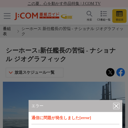
この夏、心を動かす作品特集 | J:COM TV
検索
CS番組一覧
番組表
番組
シーホース:新任艦長の苦悩 - ナショナル ジオグラフィッ
表
ク
シーホース:新任艦長の苦悩 - ナショナ
ル ジオグラフィック
放送スケジュール一覧
エラー
通信に問題が発生しました[error]