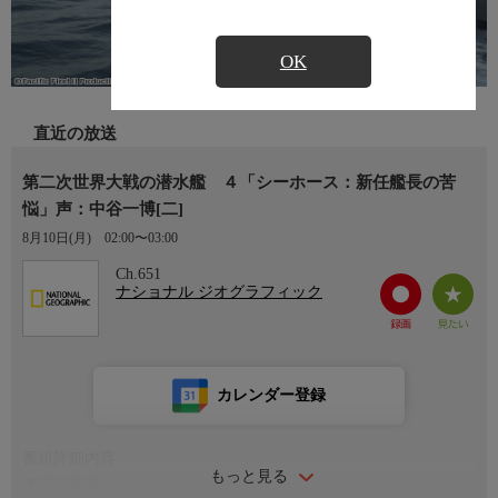
OK
直近の放送
第二次世界大戦の潜水艦 ４「シーホース：新任艦長の苦
悩」声：中谷一博[二]
8月10日(月)
02:00〜03:00
Ch.651
ナショナル ジオグラフィック
カレンダー登録
番組詳細内容
もっと見る
▼番組概要