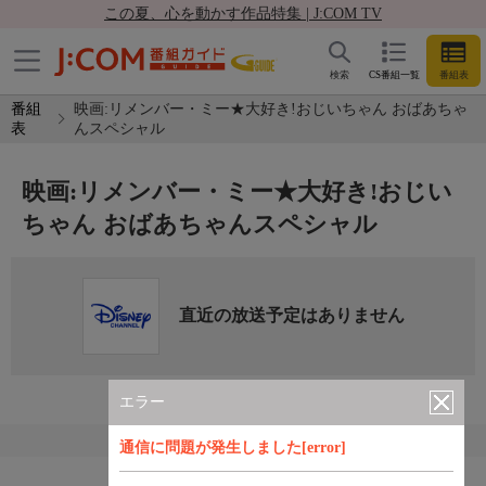
この夏、心を動かす作品特集 | J:COM TV
検索
CS番組一覧
番組表
番組
映画:リメンバー・ミー★大好き!おじいちゃん おばあちゃ
表
んスペシャル
映画:リメンバー・ミー★大好き!おじい
ちゃん おばあちゃんスペシャル
直近の放送予定はありません
エラー
通信に問題が発生しました[error]