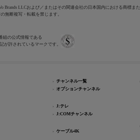
iVo Brands LLCおよび／またはその関連会社の日本国内における商標
材の無断複写・転載を禁じます。
、テレビ番組の公式情報である
スにのみ表記が許されているマークです。
チャンネル一覧
オプションチャンネル
J:テレ
J:COMチャンネル
ケーブル4K