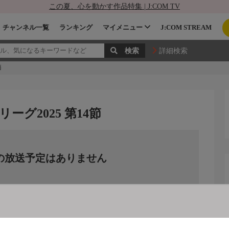
この夏、心を動かす作品特集 | J:COM TV
チャンネル一覧
ランキング
マイメニュー
J:COM STREAM
詳細検索
節
ーグ2025 第14節
の放送予定はありません