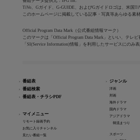
番組データ提供元：IPG Inc.
TiVo、Gガイド、G-GUIDE、およびGガイドロゴは、米国T
このホームページに掲載している記事・写真等あらゆる素
Official Program Data Mark（公式番組情報マーク）
このマークは「Official Program Data Mark」といい
「SI(Service Information)情報」を利用したサービ
番組表
ジャンル
番組検索
洋画
邦画
番組表・チラシPDF
海外ドラマ
国内ドラマ
マイメニュー
アジアドラマ
リモート録画予約
韓流まつり
お気に入りチャンネル
スポーツ
見たい番組一覧