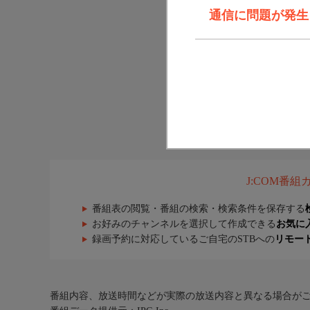
通信に問題が発生しま
J:COM番
番組表の閲覧・番組の検索・検索条件を保存する
お好みのチャンネルを選択して作成できる
お気に
録画予約に対応しているご自宅のSTBへの
リモー
番組内容、放送時間などが実際の放送内容と異なる場合が