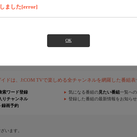
した[error]
OK
組ガイドは、J:COM TVで楽しめる全チャンネルを網羅した番組
検索ワード登録
気になる番組の
見たい番組
一覧への
入りチャンネル
登録した番組の最新情報をお知らせ
ト録画予約
ございます。