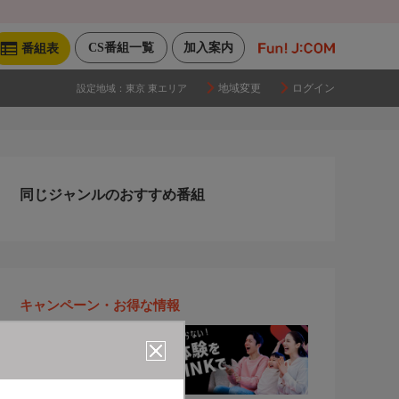
CS番組一覧
加入案内
番組表
地域変更
ログイン
設定地域：
東京 東エリア
同じジャンルのおすすめ番組
キャンペーン・お得な情報