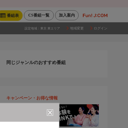
CS番組一覧
加入案内
番組表
地域変更
ログイン
設定地域：
東京 東エリア
同じジャンルのおすすめ番組
キャンペーン・お得な情報