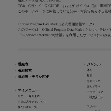
番組データ提供元：IPG Inc.
TiVo、Gガイド、G-GUIDE、およびGガイドロゴは、米国T
このホームページに掲載している記事・写真等あらゆる素
Official Program Data Mark（公式番組情報マーク）
このマークは「Official Program Data Mark」といい
「SI(Service Information)情報」を利用したサービ
番組表
ジャンル
番組検索
洋画
邦画
番組表・チラシPDF
海外ドラマ
国内ドラマ
マイメニュー
アジアドラマ
リモート録画予約
韓流まつり
お気に入りチャンネル
スポーツ
見たい番組一覧