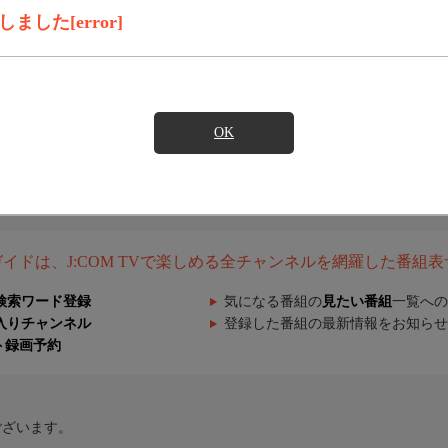
した[error]
OK
組ガイドは、J:COM TVで楽しめる全チャンネルを網羅した番組
検索ワード登録
気になる番組の
見たい番組
一覧への
入りチャンネル
登録した番組の最新情報をお知らせ
ト録画予約
ございます。