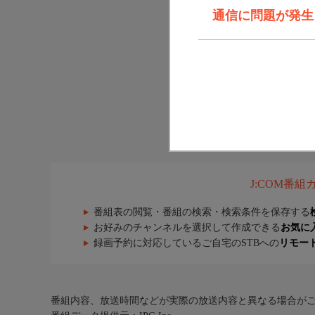
通信に問題が発生しま
J:COM番
番組表の閲覧・番組の検索・検索条件を保存する
お好みのチャンネルを選択して作成できる
お気に
録画予約に対応しているご自宅のSTBへの
リモー
番組内容、放送時間などが実際の放送内容と異なる場合が