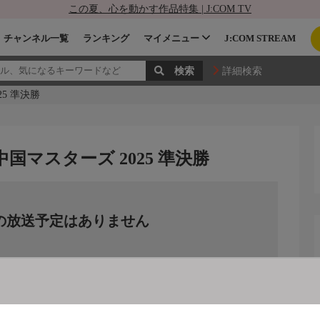
この夏、心を動かす作品特集 | J:COM TV
チャンネル一覧
ランキング
マイメニュー
J:COM STREAM
詳細検索
5 準決勝
国マスターズ 2025 準決勝
の放送予定はありません