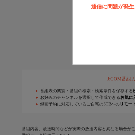
通信に問題が発生しま
J:COM番
番組表の閲覧・番組の検索・検索条件を保存する
お好みのチャンネルを選択して作成できる
お気に
録画予約に対応しているご自宅のSTBへの
リモー
番組内容、放送時間などが実際の放送内容と異なる場合が