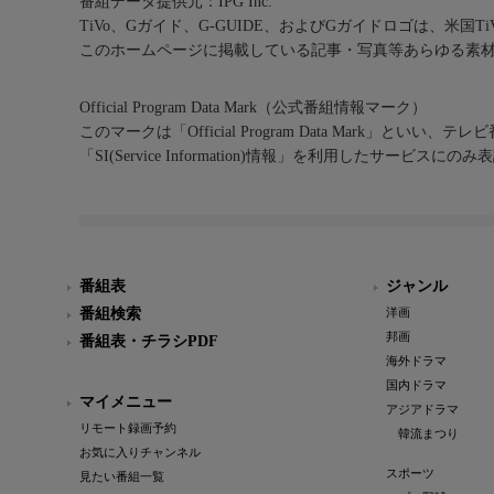
番組データ提供元：IPG Inc.
TiVo、Gガイド、G-GUIDE、およびGガイドロゴは、米国T
このホームページに掲載している記事・写真等あらゆる素
Official Program Data Mark（公式番組情報マーク）
このマークは「Official Program Data Mark」といい
「SI(Service Information)情報」を利用したサービ
番組表
ジャンル
番組検索
洋画
邦画
番組表・チラシPDF
海外ドラマ
国内ドラマ
マイメニュー
アジアドラマ
リモート録画予約
韓流まつり
お気に入りチャンネル
スポーツ
見たい番組一覧