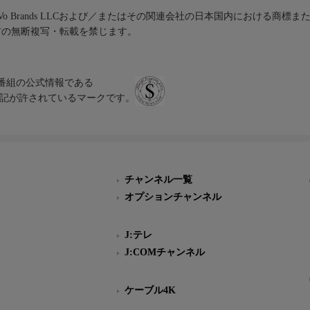
iVo Brands LLCおよび／またはその関連会社の日本国内における商標
材の無断複写・転載を禁じます。
、テレビ番組の公式情報である
スにのみ表記が許されているマークです。
チャンネル一覧
オプションチャンネル
J:テレ
J:COMチャンネル
ケーブル4K