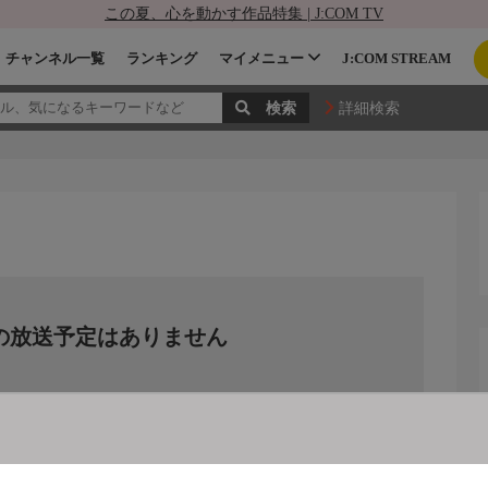
この夏、心を動かす作品特集 | J:COM TV
チャンネル一覧
ランキング
マイメニュー
J:COM STREAM
詳細検索
の放送予定はありません