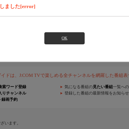
した[error]
OK
組ガイドは、J:COM TVで楽しめる全チャンネルを網羅した番組
検索ワード登録
気になる番組の
見たい番組
一覧への
入りチャンネル
登録した番組の最新情報をお知らせ
ト録画予約
ございます。