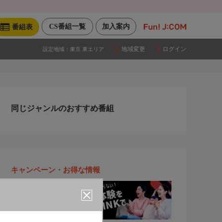
CS番組一覧
加入案内
番組表
地域変更
ログイン
設定地域：
東京 東エリア
同じジャンルのおすすめ番組
キャンペーン・お得な情報