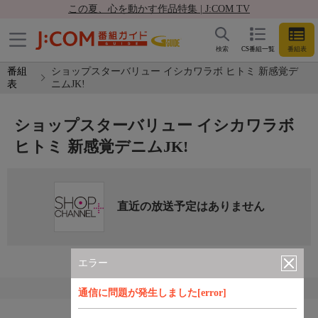
この夏、心を動かす作品特集 | J:COM TV
検索
CS番組一覧
番組表
番組
ショップスターバリュー イシカワラボ ヒトミ 新感覚デ
表
ニムJK!
ショップスターバリュー イシカワラボ
ヒトミ 新感覚デニムJK!
直近の放送予定はありません
エラー
通信に問題が発生しました[error]