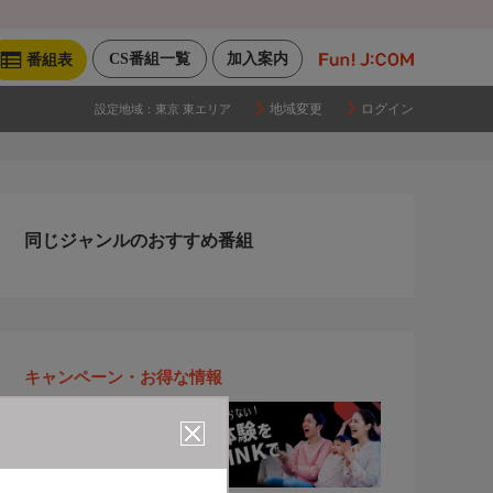
CS番組一覧
加入案内
番組表
地域変更
ログイン
設定地域：
東京 東エリア
同じジャンルのおすすめ番組
キャンペーン・お得な情報