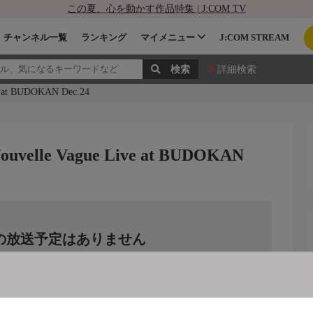
この夏、心を動かす作品特集 | J:COM TV
チャンネル一覧
ランキング
マイメニュー
J:COM STREAM
詳細検索
e at BUDOKAN Dec.24
ouvelle Vague Live at BUDOKAN
の放送予定はありません