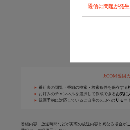
通信に問題が発生しま
J:COM番
番組表の閲覧・番組の検索・検索条件を保存する
お好みのチャンネルを選択して作成できる
お気に
録画予約に対応しているご自宅のSTBへの
リモー
番組内容、放送時間などが実際の放送内容と異なる場合が