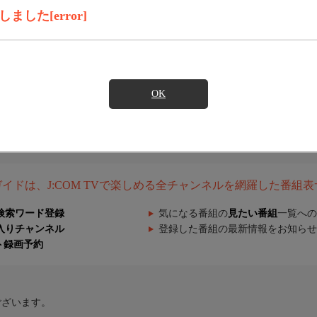
した[error]
OK
組ガイドは、J:COM TVで楽しめる全チャンネルを網羅した番組
検索ワード登録
気になる番組の
見たい番組
一覧への
入りチャンネル
登録した番組の最新情報をお知らせ
ト録画予約
ございます。