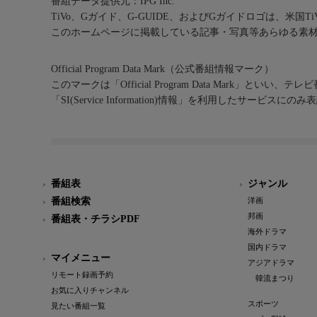
番組データ提供元：IPG Inc.
TiVo、Gガイド、G-GUIDE、およびGガイドロゴは、米国T
このホームページに掲載している記事・写真等あらゆる素
Official Program Data Mark（公式番組情報マーク）
このマークは「Official Program Data Mark」といい
「SI(Service Information)情報」を利用したサービ
番組表
ジャンル
番組検索
洋画
邦画
番組表・チラシPDF
海外ドラマ
国内ドラマ
マイメニュー
アジアドラマ
リモート録画予約
韓流まつり
お気に入りチャンネル
スポーツ
見たい番組一覧