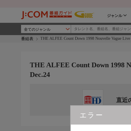
ジャンル
THE ALFEE Count Down 1998 Nouvelle Vague Liv
番組表
THE ALFEE Count Down 1998 N
Dec.24
直近
エラー