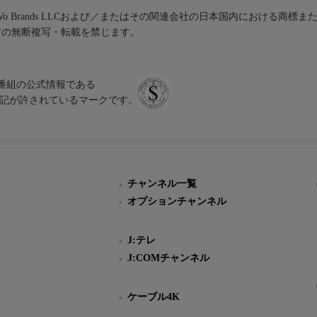
iVo Brands LLCおよび／またはその関連会社の日本国内における商標
材の無断複写・転載を禁じます。
、テレビ番組の公式情報である
スにのみ表記が許されているマークです。
チャンネル一覧
オプションチャンネル
J:テレ
J:COMチャンネル
ケーブル4K