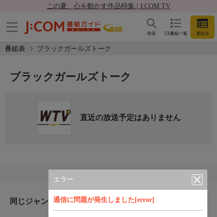
この夏、心を動かす作品特集 | J:COM TV
検索
CS番組一覧
番組表
番組表
ブラックガールズトーク
ブラックガールズトーク
直近の放送予定はありません
エラー
通信に問題が発生しました[error]
同じジャンルのおすすめ番組