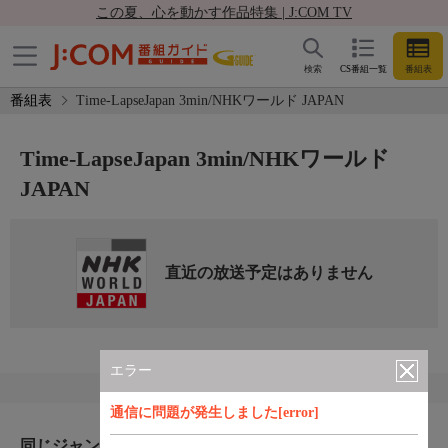
この夏、心を動かす作品特集 | J:COM TV
検索
CS番組一覧
番組表
番組表
Time-LapseJapan 3min/NHKワールド JAPAN
Time-LapseJapan 3min/NHKワールド
JAPAN
直近の放送予定はありません
エラー
通信に問題が発生しました[error]
同じジャンルのおすすめ番組