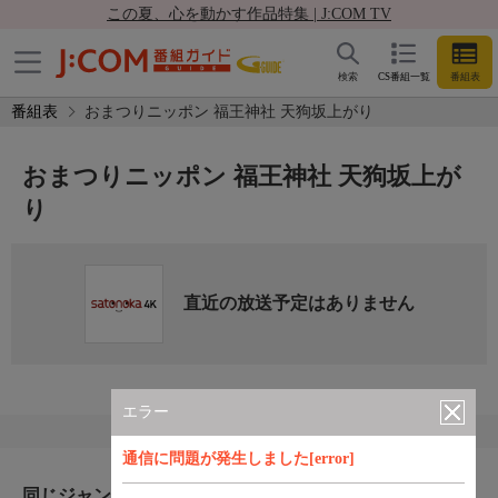
この夏、心を動かす作品特集 | J:COM TV
検索
CS番組一覧
番組表
番組表
おまつりニッポン 福王神社 天狗坂上がり
おまつりニッポン 福王神社 天狗坂上が
り
直近の放送予定はありません
エラー
通信に問題が発生しました[error]
同じジャンルのおすすめ番組