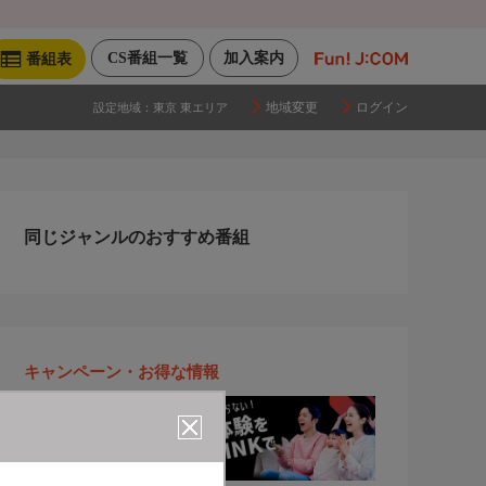
CS番組一覧
加入案内
番組表
地域変更
ログイン
設定地域：
東京 東エリア
同じジャンルのおすすめ番組
キャンペーン・お得な情報