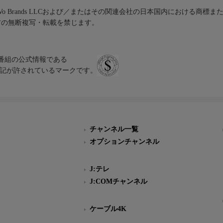
iVo Brands LLCおよび／またはその関連会社の日本国内における商標
材の無断複写・転載を禁じます。
、テレビ番組の公式情報である
スにのみ表記が許されているマークです。
チャンネル一覧
オプションチャンネル
J:テレ
J:COMチャンネル
ケーブル4K