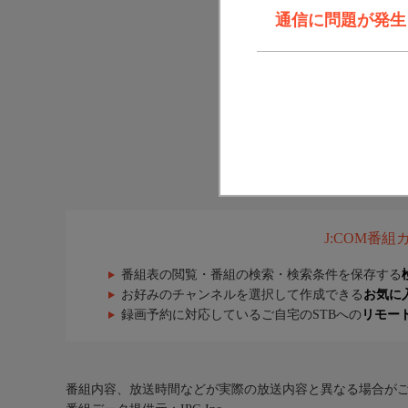
通信に問題が発生しま
J:COM番
番組表の閲覧・番組の検索・検索条件を保存する
お好みのチャンネルを選択して作成できる
お気に
録画予約に対応しているご自宅のSTBへの
リモー
番組内容、放送時間などが実際の放送内容と異なる場合が