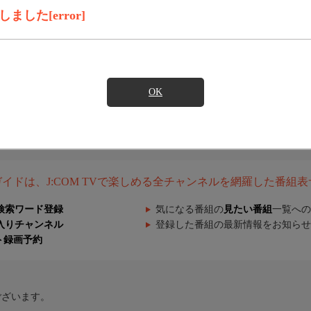
した[error]
OK
組ガイドは、J:COM TVで楽しめる全チャンネルを網羅した番組
検索ワード登録
気になる番組の
見たい番組
一覧への
入りチャンネル
登録した番組の最新情報をお知らせ
ト録画予約
ございます。