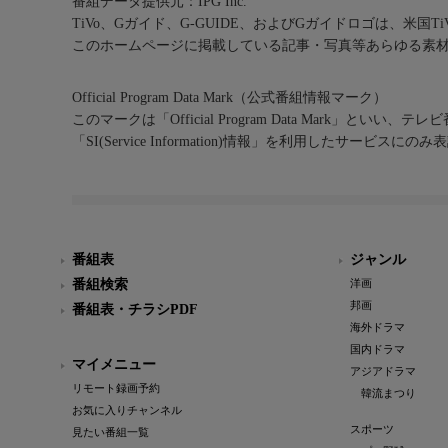
番組データ提供元：IPG Inc.
TiVo、Gガイド、G-GUIDE、およびGガイドロゴは、米国T
このホームページに掲載している記事・写真等あらゆる素
Official Program Data Mark（公式番組情報マーク）
このマークは「Official Program Data Mark」といい
「SI(Service Information)情報」を利用したサービ
番組表
ジャンル
番組検索
洋画
邦画
番組表・チラシPDF
海外ドラマ
国内ドラマ
マイメニュー
アジアドラマ
リモート録画予約
韓流まつり
お気に入りチャンネル
スポーツ
見たい番組一覧