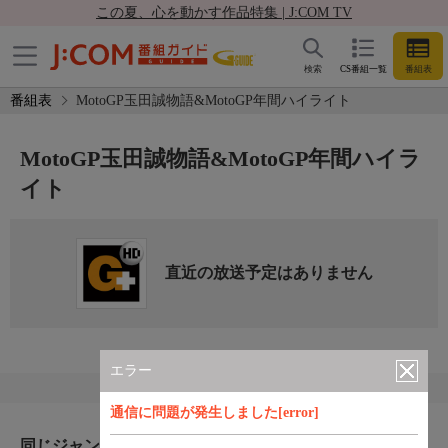
この夏、心を動かす作品特集 | J:COM TV
検索
CS番組一覧
番組表
番組表
MotoGP玉田誠物語&MotoGP年間ハイライト
MotoGP玉田誠物語&MotoGP年間ハイラ
イト
直近の放送予定はありません
エラー
通信に問題が発生しました[error]
同じジャンルのおすすめ番組