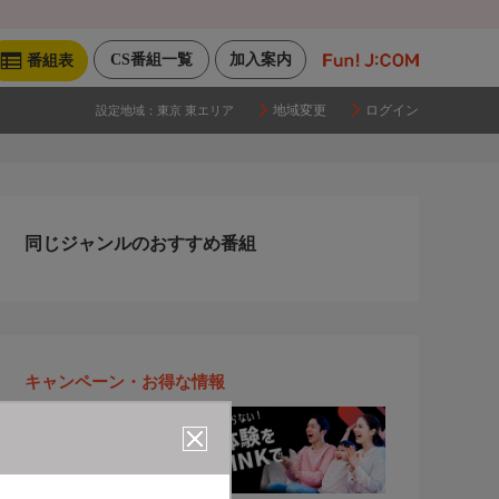
CS番組一覧
加入案内
番組表
地域変更
ログイン
設定地域：
東京 東エリア
同じジャンルのおすすめ番組
キャンペーン・お得な情報