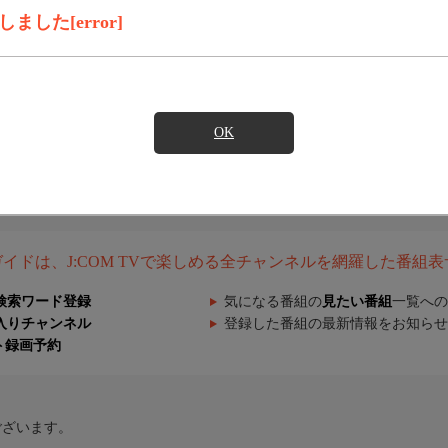
した[error]
OK
組ガイドは、J:COM TVで楽しめる全チャンネルを網羅した番組
検索ワード登録
気になる番組の
見たい番組
一覧への
入りチャンネル
登録した番組の最新情報をお知らせ
ト録画予約
ございます。