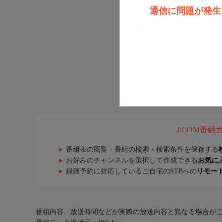
通信に問題が発生しま
J:COM番
番組表の閲覧・番組の検索・検索条件を保存する
お好みのチャンネルを選択して作成できる
お気に
録画予約に対応しているご自宅のSTBへの
リモー
番組内容、放送時間などが実際の放送内容と異なる場合が