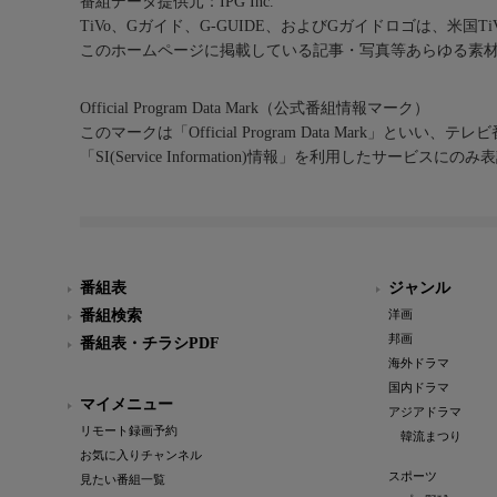
番組データ提供元：IPG Inc.
TiVo、Gガイド、G-GUIDE、およびGガイドロゴは、米国T
このホームページに掲載している記事・写真等あらゆる素
Official Program Data Mark（公式番組情報マーク）
このマークは「Official Program Data Mark」といい
「SI(Service Information)情報」を利用したサービ
番組表
ジャンル
番組検索
洋画
邦画
番組表・チラシPDF
海外ドラマ
国内ドラマ
マイメニュー
アジアドラマ
リモート録画予約
韓流まつり
お気に入りチャンネル
スポーツ
見たい番組一覧