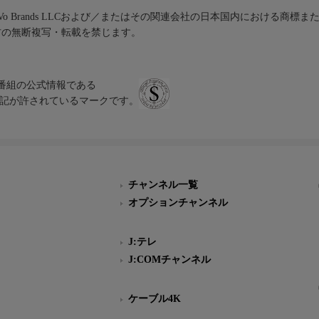
iVo Brands LLCおよび／またはその関連会社の日本国内における商標
材の無断複写・転載を禁じます。
、テレビ番組の公式情報である
スにのみ表記が許されているマークです。
チャンネル一覧
オプションチャンネル
J:テレ
J:COMチャンネル
ケーブル4K