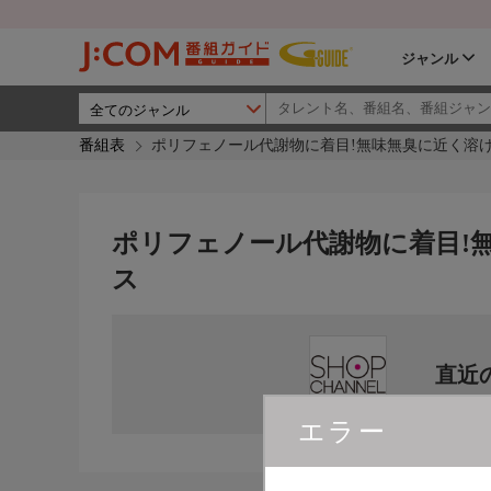
ジャンル
番組表
ポリフェノール代謝物に着目!無味無臭に近く溶け
ポリフェノール代謝物に着目!
ス
直近
エラー