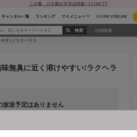
この夏、心を動かす作品特集 | J:COM TV
チャンネル一覧
ランキング
マイメニュー
J:COM STREAM
詳細検索
やすい!ラクヘラス
無味無臭に近く溶けやすい!ラクヘラ
の放送予定はありません