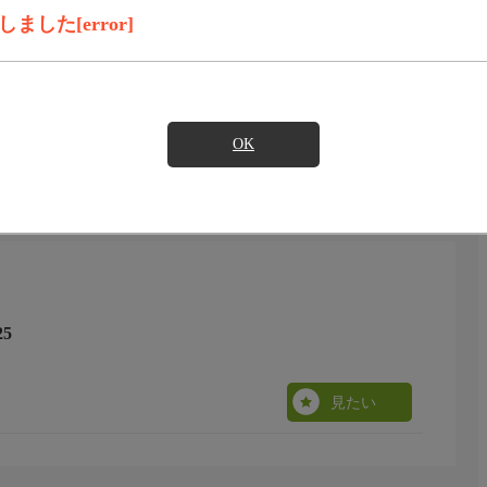
見たい
した[error]
2回よさこい祭り」。万々競演場での2日間の模様をダイジェ
OK
5
見たい