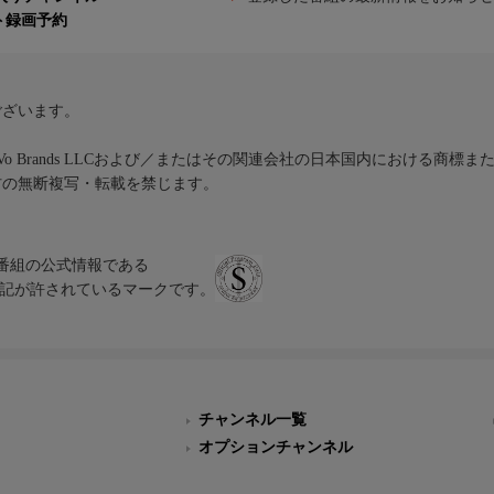
ト録画予約
ございます。
iVo Brands LLCおよび／またはその関連会社の日本国内における商標
材の無断複写・転載を禁じます。
、テレビ番組の公式情報である
スにのみ表記が許されているマークです。
チャンネル一覧
オプションチャンネル