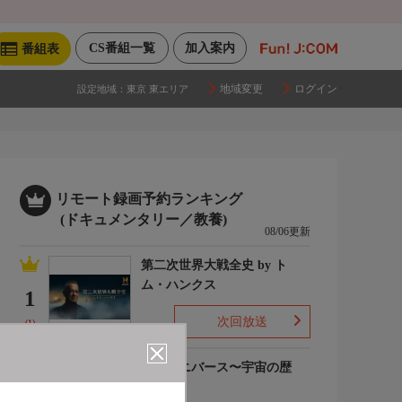
CS番組一覧
加入案内
番組表
地域変更
ログイン
設定地域：
東京 東エリア
リモート録画予約ランキング
(ドキュメンタリー／教養)
08/06更新
第二次世界大戦全史 by ト
ム・ハンクス
1
次回放送
(1)
ザ・ユニバース〜宇宙の歴
史〜S6
2