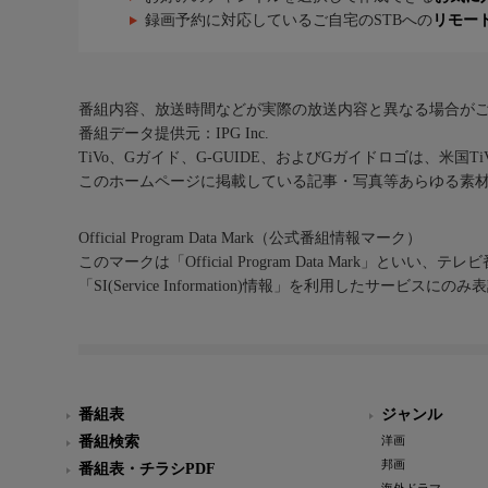
録画予約に対応しているご自宅のSTBへの
リモー
番組内容、放送時間などが実際の放送内容と異なる場合が
番組データ提供元：IPG Inc.
TiVo、Gガイド、G-GUIDE、およびGガイドロゴは、米国T
このホームページに掲載している記事・写真等あらゆる素
Official Program Data Mark（公式番組情報マーク）
このマークは「Official Program Data Mark」といい
「SI(Service Information)情報」を利用したサービ
番組表
ジャンル
番組検索
洋画
邦画
番組表・チラシPDF