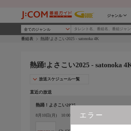
ジャンル
番組表
熱踊!よさこい2025 - satonoka 4K
熱踊!よさこい2025 - satonoka 4
放送スケジュール一覧
直近の放送
熱踊！よさこい2025
エラー
カレンダー登録
8月10日(月)
10:00〜11:00