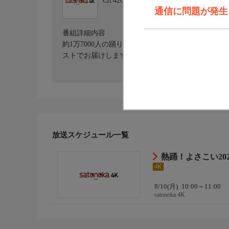
Ch.420
satonoka 4K
通信に問題が発生しま
番組詳細内容
約1万7000人の踊り子が高知市内を乱舞する「第7
ストでお届けします
放送スケジュール一覧
熱踊！よさこい202
4K
8/10(月)
10:00～11:00
satonoka 4K