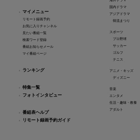
海外ドラマ
国内ドラマ
マイメニュー
アジアドラマ
リモート録画予約
韓流まつり
お気に入りチャンネル
スポーツ
見たい番組一覧
プロ野球
検索ワード登録
サッカー
番組お知らせメール
ゴルフ
マイ番組ページ
テニス
ランキング
アニメ・キッズ
ディズニー
特集一覧
音楽
フォトインタビュー
エンタメ
生活・趣味・教養
アダルト
番組表ヘルプ
リモート録画予約ガイド