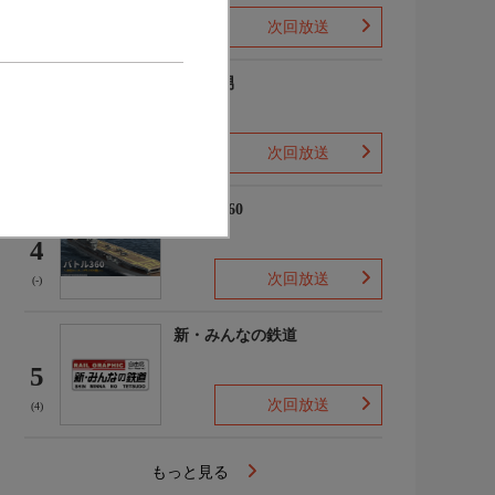
次回放送
(2)
ザ・森男
3
次回放送
(-)
バトル360
4
次回放送
(-)
新・みんなの鉄道
5
次回放送
(4)
もっと見る