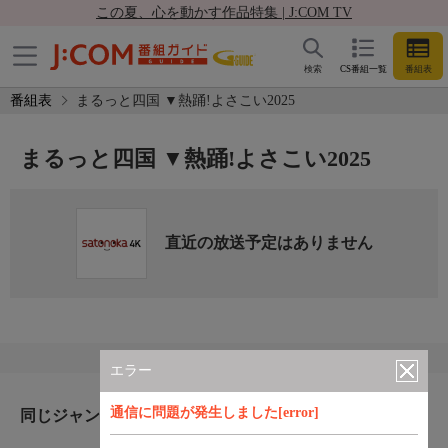
この夏、心を動かす作品特集 | J:COM TV
検索
CS番組一覧
番組表
番組表
まるっと四国 ▼熱踊!よさこい2025
まるっと四国 ▼熱踊!よさこい2025
直近の放送予定はありません
エラー
通信に問題が発生しました[error]
同じジャンルのおすすめ番組