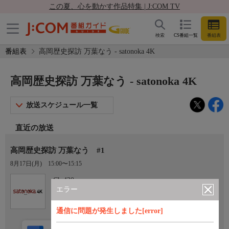
この夏、心を動かす作品特集 | J:COM TV
検索
CS番組一覧
番組表
番組表
高岡歴史探訪 万葉なう - satonoka 4K
高岡歴史探訪 万葉なう - satonoka 4K
放送スケジュール一覧
直近の放送
高岡歴史探訪 万葉なう #1
8月17日(月)
15:00〜15:15
Ch.420
satonoka 4K
エラー
通信に問題が発生しました[error]