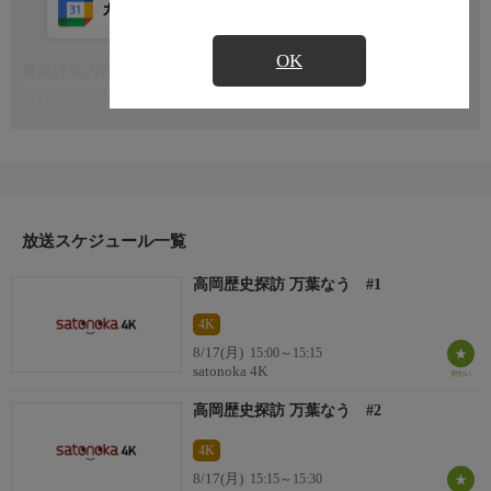
カレンダー登録
アプリ視聴
放送前
OK
番組詳細内容
もっと見る
現代感覚で万葉集を楽しむ番組です。万葉集の中からよく知られ
ている歌をショートムービーにして紹介していきます。観光スポ
ットやグルメスポットなどもチェックします
放送スケジュール一覧
高岡歴史探訪 万葉なう #1
4K
8/17(月)
15:00～15:15
satonoka 4K
高岡歴史探訪 万葉なう #2
4K
8/17(月)
15:15～15:30