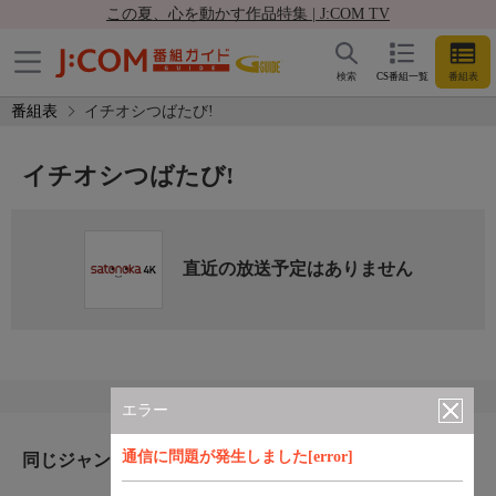
この夏、心を動かす作品特集 | J:COM TV
検索
CS番組一覧
番組表
番組表
イチオシつばたび!
イチオシつばたび!
直近の放送予定はありません
エラー
通信に問題が発生しました[error]
同じジャンルのおすすめ番組