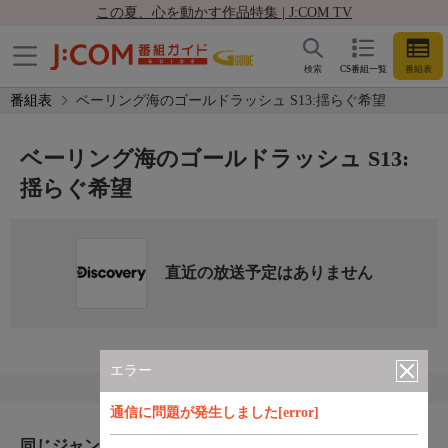
この夏、心を動かす作品特集 | J:COM TV
検索
CS番組一覧
番組表
番組表
ベーリング海のゴールドラッシュ S13:揺らぐ希望
ベーリング海のゴールドラッシュ S13:
揺らぐ希望
直近の放送予定はありません
エラー
通信に問題が発生しました[error]
同じジャンルのおすすめ番組