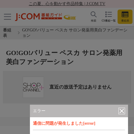
この夏、心を動かす作品特集 | J:COM TV
検索
CS番組一覧
番組表
番組
GO!GO!バリュー ペスカ サロン発薬用美白ファンデーシ
表
ョン
GO!GO!バリュー ペスカ サロン発薬用
美白ファンデーション
直近の放送予定はありません
エラー
通信に問題が発生しました[error]