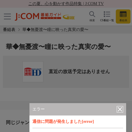
この夏、心を動かす作品特集 | J:COM TV
検索
CS番組一覧
番組表
番組表
華◆無憂渡〜瞳に映った真実の愛〜
華◆無憂渡〜瞳に映った真実の愛〜
直近の放送予定はありません
エラー
通信に問題が発生しました[error]
同じジャンルのおすすめ番組