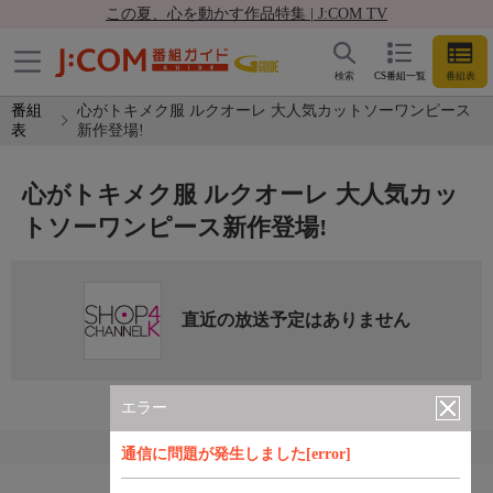
この夏、心を動かす作品特集 | J:COM TV
検索
CS番組一覧
番組表
番組
心がトキメク服 ルクオーレ 大人気カットソーワンピース
表
新作登場!
心がトキメク服 ルクオーレ 大人気カッ
トソーワンピース新作登場!
直近の放送予定はありません
エラー
通信に問題が発生しました[error]