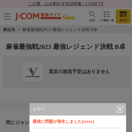
この夏、心を動かす作品特集 | J:COM TV
検索
CS番組一覧
番組表
番組表
麻雀最強戦2023 最強レジェンド決戦 B卓
麻雀最強戦2023 最強レジェンド決戦 B卓
直近の放送予定はありません
エラー
通信に問題が発生しました[error]
同じジャンルのおすすめ番組