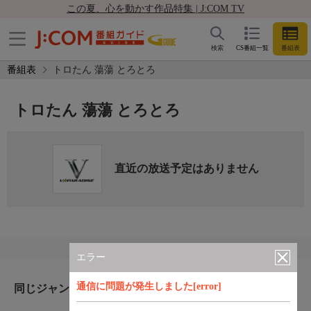
この夏、心を動かす作品特集 | J:COM TV
検索
CS番組一覧
番組表
番組表
トロたん 蕩蕩 とろとろ
トロたん 蕩蕩 とろとろ
直近の放送予定はありません
エラー
通信に問題が発生しました[error]
同じジャンルのおすすめ番組